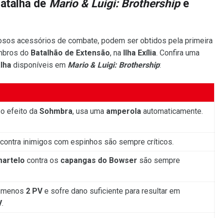
batalha de
Mario & Luigi: Brothership
e
osos acessórios de combate, podem ser obtidos pela primeira
mbros do
Batalhão de Extensão
, na
Ilha Exília
. Confira uma
lha
disponíveis em
Mario & Luigi: Brothership
:
o efeito da
Sohmbra
, usa uma
amperola
automaticamente.
contra inimigos com espinhos são sempre críticos.
artelo
contra os
capangas do Bowser
são sempre
o menos
2 PV
e sofre dano suficiente para resultar em
V
.