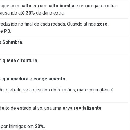
ataque com
salto
em um
salto bomba
e recarrega o contra-
causando até
30%
de dano extra.
reduzido no final de cada rodada. Quando atinge
zero
,
e
PB.
da
Sohmbra
.
de
queda
e
tontura.
de
queimadura
e
congelamento
.
, o efeito se aplica aos dois irmãos, mas só um item é
eito de estado ativo, usa uma
erva revitalizante
 por inimigos em
20%.