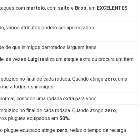
ataques com
martelo
, com
salto
e
Bros.
em
EXCELENTES
o, vários atributos podem ser aprimorados.
e de que inimigos derrotados larguem itens.
le, às vezes
Luigi
realiza um ataque extra ou procura um item
reduzido no final de cada rodada. Quando atinge
zero
, uma
me a todos os inimigos.
 normal, concede uma rodada extra para você.
reduzido no final de cada rodada. Quando atinge
zero
,
tros plugues equipados em
50%.
ro plugue equipado atinge
zero
, reduz o tempo de recarga