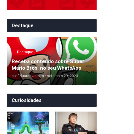
Destaque
~Destaque
Receba conteúdo sobre Super
Mario Bros. no seu WhatsApp
por
Eduardo Jardim
•
setembro 29, 2023
Curiosidades