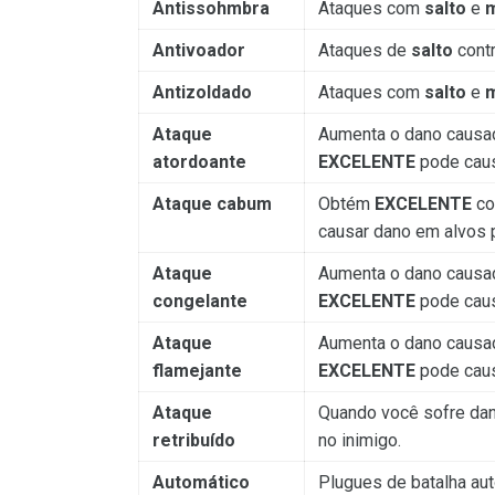
Antissohmbra
Ataques com
salto
e
m
Antivoador
Ataques de
salto
cont
Antizoldado
Ataques com
salto
e
m
Ataque
Aumenta o dano causa
atordoante
EXCELENTE
pode cau
Ataque cabum
Obtém
EXCELENTE
co
causar dano em alvos 
Ataque
Aumenta o dano causa
congelante
EXCELENTE
pode cau
Ataque
Aumenta o dano causa
flamejante
EXCELENTE
pode cau
Ataque
Quando você sofre da
retribuído
no inimigo.
Automático
Plugues de batalha au