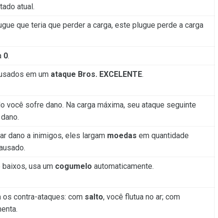
tado atual.
gue que teria que perder a carga, este plugue perde a carga
a
0
.
usados em um
ataque Bros. EXCELENTE
.
o você sofre dano. Na carga máxima, seu ataque seguinte
 dano.
r dano a inimigos, eles largam
moedas
em quantidade
causado.
 baixos, usa um
cogumelo
automaticamente.
ta os contra-ataques: com
salto
, você flutua no ar; com
menta.