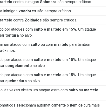
artelo
contra inimigos
Sohmbra
são sempre críticos.
ra inimigos
voadores
são sempre críticos.
artelo
contra
Zoldados
são sempre críticos.
do por ataques com
salto
e
martelo
em
15%.
Um ataque
sar
tontura
no alvo.
m um ataque com
salto
ou com
martelo
para também
próximos.
do por ataques com
salto
e
martelo
em
15%.
Um ataque
sar
congelamento
no alvo.
do por ataques com
salto
e
martelo
em
15%.
Um ataque
sar
queimadura
no alvo.
no, às vezes obtém um ataque extra com
salto
ou
martelo
tomáticos selecionam automaticamente o item de cura mais