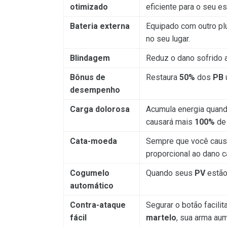
otimizado
eficiente para o seu es
Bateria externa
Equipado com outro plu
no seu lugar.
Blindagem
Reduz o dano sofrido 
Bônus de
Restaura
50%
dos
PB
desempenho
Carga dolorosa
Acumula energia quand
causará mais
100%
de
Cata-moeda
Sempre que você causa
proporcional ao dano 
Cogumelo
Quando seus
PV
estão
automático
Contra-ataque
Segurar o botão facili
fácil
martelo
, sua arma au