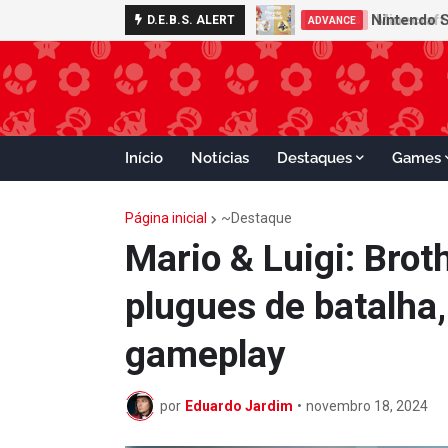
Nintendo S
D.E.B.S. ALERT
ADVANCE
Início
Notícias
Destaques
Games
Página inicial
~Destaque
Mario & Luigi: Brot
plugues de batalha
gameplay
por
Eduardo Jardim
•
novembro 18, 2024