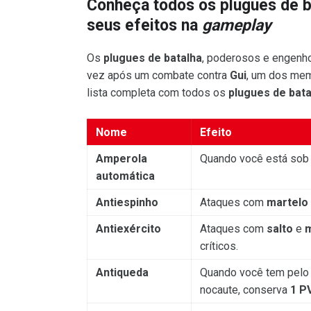
Conheça todos os plugues de 
seus efeitos na
gameplay
Os
plugues de batalha
, poderosos e engenh
vez após um combate contra
Gui
, um dos me
lista completa com todos os
plugues de bata
Nome
Efeito
Amperola
Quando você está sob 
automática
Antiespinho
Ataques com
martelo
Antiexército
Ataques com
salto
e
m
críticos.
Antiqueda
Quando você tem pel
nocaute, conserva
1 P