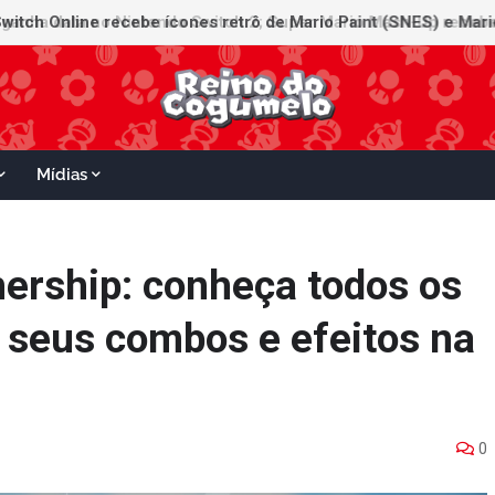
witch Online recebe ícones retrô de Mario Paint (SNES) e Mario
Mídias
hership: conheça todos os
, seus combos e efeitos na
0