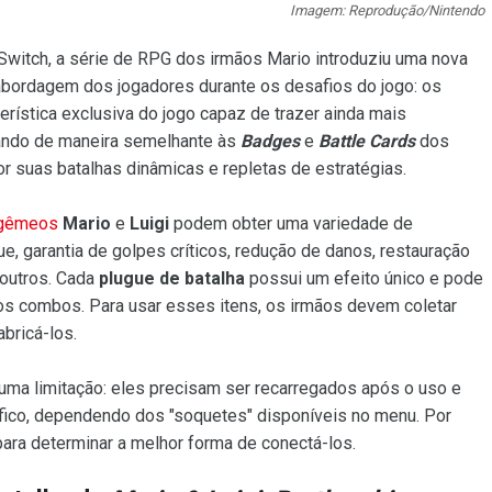
Imagem: Reprodução/Nintendo
Switch, a série de RPG dos irmãos Mario introduziu uma nova
abordagem dos jogadores durante os desafios do jogo: os
terística exclusiva do jogo capaz de trazer ainda mais
ando de maneira semelhante às
Badges
e
Battle Cards
dos
or suas batalhas dinâmicas e repletas de estratégias.
 gêmeos
Mario
e
Luigi
podem obter uma variedade de
, garantia de golpes críticos, redução de danos, restauração
 outros. Cada
plugue de batalha
possui um efeito único e pode
os combos. Para usar esses itens, os irmãos devem coletar
abricá-los.
ma limitação: eles precisam ser recarregados após o uso e
ico, dependendo dos "soquetes" disponíveis no menu. Por
para determinar a melhor forma de conectá-los.