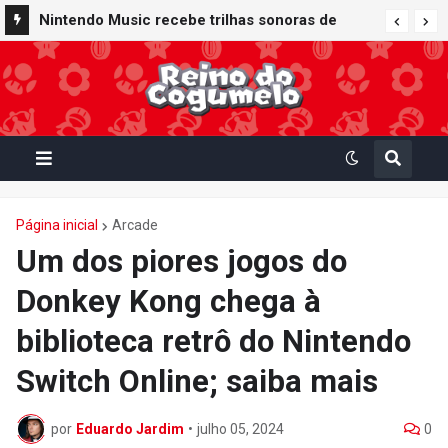
Nintendo Music recebe trilhas sonoras de
Virtual Boy Wario Land, Mario Clash e Mario's
Tennis em adição histórica ao catálogo
Página inicial
Arcade
Um dos piores jogos do
Donkey Kong chega à
biblioteca retrô do Nintendo
Switch Online; saiba mais
por
Eduardo Jardim
•
julho 05, 2024
0