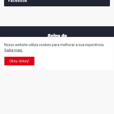
Facebook
Nosso website utiliza cookies para melhorar a sua experiência.
It's-a me! Desde 2007, o Reino do Cogumelo é o seu blog sobre
Saiba mais.
Super Mario Bros. por Eduardo Jardim. Se você é fã da franquia e
de suas tantas décadas de jogos, cartoons, HQs, filmes e séries de
Okey-dokey!
TV, saiba que está no castelo certo!
This is cinema!