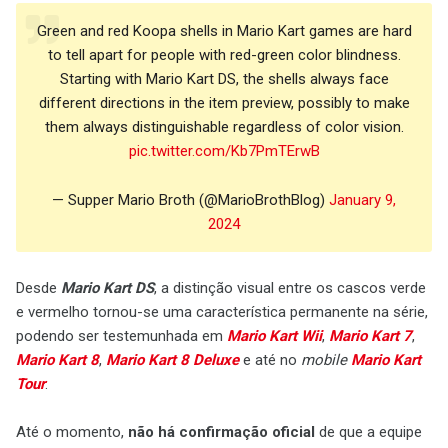
Green and red Koopa shells in Mario Kart games are hard
to tell apart for people with red-green color blindness.
Starting with Mario Kart DS, the shells always face
different directions in the item preview, possibly to make
them always distinguishable regardless of color vision.
pic.twitter.com/Kb7PmTErwB
— Supper Mario Broth (@MarioBrothBlog)
January 9,
2024
Desde
Mario Kart DS
, a distinção visual entre os cascos verde
e vermelho tornou-se uma característica permanente na série,
podendo ser testemunhada em
Mario Kart Wii
,
Mario Kart 7
,
Mario Kart 8
,
Mario Kart 8 Deluxe
e até no
mobile
Mario Kart
Tour
.
Até o momento,
não há confirmação oficial
de que a equipe