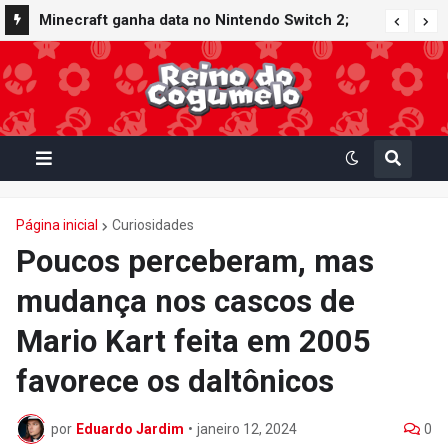
Nintendo Switch Online recebe ícones retrô de
Minecraft ganha data no Nintendo Switch 2;
Mario Paint (SNES) e Mario Kart: Super Circuit
Super Mario Mash-Up receberá atualização
(GBA)
gráfica exclusiva
Página inicial
Curiosidades
Poucos perceberam, mas
mudança nos cascos de
Mario Kart feita em 2005
favorece os daltônicos
por
Eduardo Jardim
•
janeiro 12, 2024
0