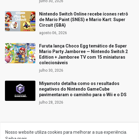
julho 30, 2026
Nintendo Switch Online recebe ícones retrô
de Mario Paint (SNES) e Mario Kart: Super
Circuit (GBA)
agosto 06, 2026
Furuta lança Choco Egg temático de Super
Mario Party Jamboree — Nintendo Switch 2
Edition + Jamboree TV com 15 miniaturas
colecionáveis
julho 30, 2026
Miyamoto detalha como os resultados
negativos do Nintendo GameCube
pavimentaram o caminho para o Wii e o DS
julho 28, 2026
Siga o Reino
Nosso website utiliza cookies para melhorar a sua experiência.
Saiba mais.