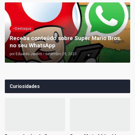
~Destaque
Receba conteúdo sobre Super Mario Bros.
no seu WhatsApp
por
Eduardo Jardim
•
setembro 29, 2023
Curiosidades