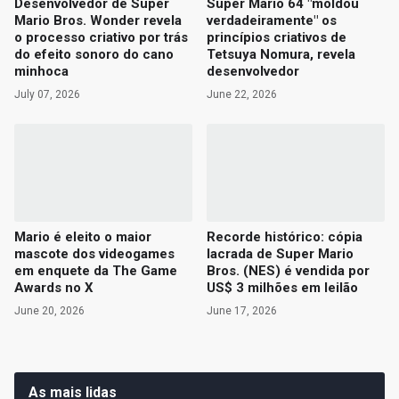
Desenvolvedor de Super
Super Mario 64 "moldou
Mario Bros. Wonder revela
verdadeiramente" os
o processo criativo por trás
princípios criativos de
do efeito sonoro do cano
Tetsuya Nomura, revela
minhoca
desenvolvedor
July 07, 2026
June 22, 2026
Mario é eleito o maior
Recorde histórico: cópia
mascote dos videogames
lacrada de Super Mario
em enquete da The Game
Bros. (NES) é vendida por
Awards no X
US$ 3 milhões em leilão
June 20, 2026
June 17, 2026
As mais lidas