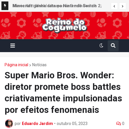
Minecraft ganha data no Nintendo Switch 2;
Super Mario Mash-Up receberá atualização
gráfica exclusiva
Página inicial
Notícias
Super Mario Bros. Wonder:
diretor promete boss battles
criativamente impulsionadas
por efeitos fenomenais
por
Eduardo Jardim
•
outubro 05, 2023
0