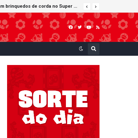
Bob-bomba e Meca-koopa, inimigos "mecânicos" de Super Mario, viram brinquedos de corda no Super Nintendo World
Furuta lança Choco Egg temático de Super Mario Party Jamboree — Nintendo Switch 2 Edition + Jamboree TV com 15 miniaturas colecionáveis