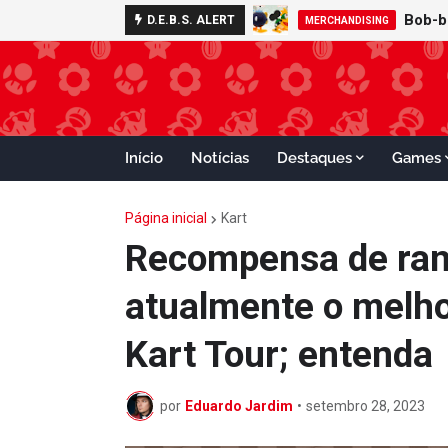
D.E.B.S. ALERT
MERCHANDISING
FOOD
Início
Notícias
Destaques
Games
Página inicial
Kart
Recompensa de ran
atualmente o melh
Kart Tour; entenda
por
Eduardo Jardim
•
setembro 28, 2023