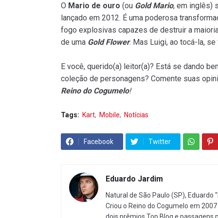
O
Mario de ouro
(ou
Gold Mario
, em inglês) 
lançado em 2012. É uma poderosa transformaçã
fogo explosivas capazes de destruir a maiori
de uma
Gold Flower
. Mas Luigi, ao tocá-la, se
E você, querido(a) leitor(a)? Está se dando b
coleção de personagens? Comente suas opiniõ
Reino do Cogumelo
!
Tags:
Kart
Mobile
Notícias
Facebook
Twitter
Eduardo Jardim
Natural de São Paulo (SP), Eduardo "
Criou o Reino do Cogumelo em 2007 
dois prêmios Top Blog e passagens 