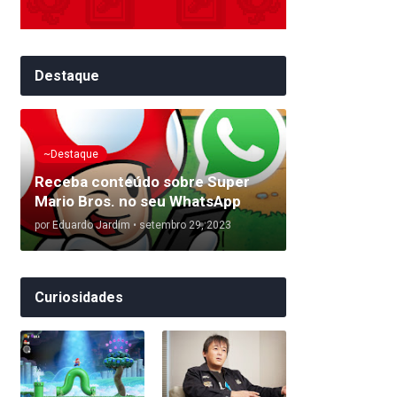
Destaque
~Destaque
Receba conteúdo sobre Super
Mario Bros. no seu WhatsApp
por
Eduardo Jardim
•
setembro 29, 2023
Curiosidades