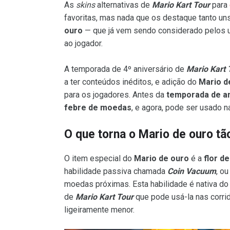
As
skins
alternativas de
Mario Kart Tour
para
favoritas, mas nada que os destaque tanto un
ouro
— que já vem sendo considerado pelos 
ao jogador.
A temporada de 4º aniversário de
Mario Kart 
a ter conteúdos inéditos, e adição do
Mario d
para os jogadores. Antes da
temporada de an
febre de moedas
, e agora, pode ser usado n
O que torna o Mario de ouro t
O item especial do
Mario de ouro
é a
flor d
habilidade passiva chamada
Coin Vacuum
, o
moedas próximas. Esta habilidade é nativa d
de
Mario Kart Tour
que pode usá-la nas corr
ligeiramente menor.