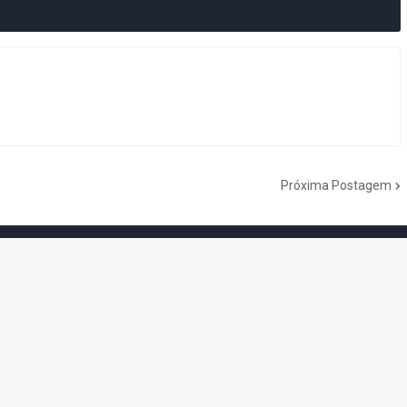
Próxima Postagem
07, o Reino do Cogumelo é o seu blog sobre Super Mario Bros. por
você é fã da franquia e de suas tantas décadas de jogos, cartoons,
 de TV, saiba que está no castelo certo!
Do the Mario!
Tou