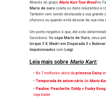
Através do grupo
Mario Kart Tour Brasil
no Fa
Mario de ouro
coleta os itens reluzentes e 
Também vem sendo destacada a sua grande co
ofensivo ou quando evita desviar de sua rot
Um ponto negativo é que, até este determin
favoráveis. Na
copa Mario de Ouro
, seus pe
Iorque 3 X
,
Madri em Disparada 3
e
Bulevar
impulsionados
com
Luigi
.
Leia mais sobre
Mario Kart:
As 7 melhores
skins
da
princesa Daisy
e
Temporada de aniversário
de
Mario Kar
Pauline
,
Peachette
,
Diddy
e
Funky Kong
veja trailer