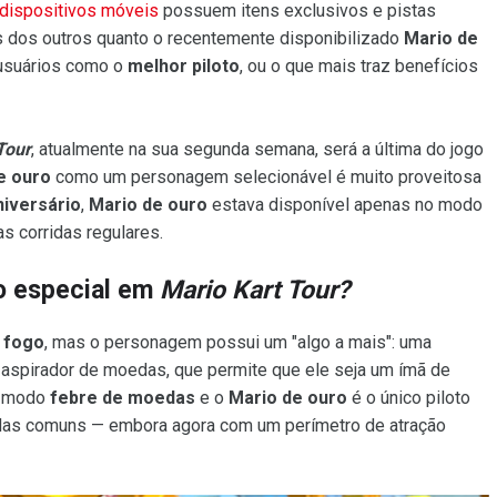
dispositivos móveis
possuem itens exclusivos e pistas
s dos outros quanto o recentemente disponibilizado
Mario de
usuários como o
melhor piloto
, ou o que mais traz benefícios
Tour
, atualmente na sua segunda semana, será a última do jogo
e ouro
como um personagem selecionável é muito proveitosa
iversário
,
Mario de ouro
estava disponível apenas no modo
as corridas regulares.
ão especial em
Mario Kart Tour?
e fogo
, mas o personagem possui um "algo a mais": uma
u aspirador de moedas, que permite que ele seja um ímã de
o modo
febre de moedas
e o
Mario de ouro
é o único piloto
idas comuns — embora agora com um perímetro de atração