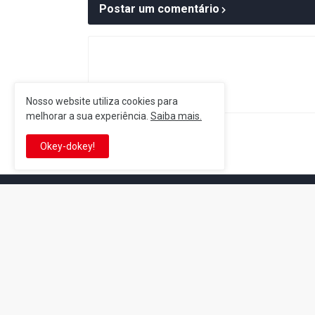
Postar um comentário
Nosso website utiliza cookies para
melhorar a sua experiência.
Saiba mais.
Postagem Anterior
Okey-dokey!
It's-a me! Desde 20
Eduardo Jardim. Se 
HQs, filmes e séries
This is cinema!