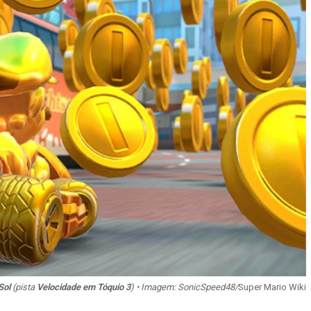
Sol
(pista
Velocidade em Tóquio 3
) • Imagem: SonicSpeed48/
Super Mario Wiki