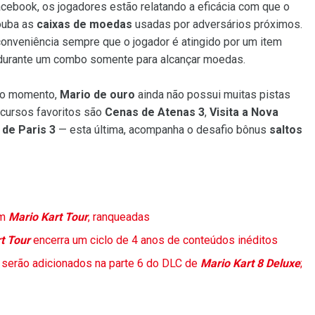
cebook, os jogadores estão relatando a eficácia com que o
rouba as
caixas de moedas
usadas por adversários próximos.
nveniência sempre que o jogador é atingido por um item
a durante um combo somente para alcançar moedas.
ado momento,
Mario de ouro
ainda não possui muitas pistas
rcursos favoritos são
Cenas de Atenas 3
,
Visita a Nova
 de Paris 3
— esta última, acompanha o desafio bônus
saltos
m
Mario Kart Tour
, ranqueadas
t Tour
encerra um ciclo de 4 anos de conteúdos inéditos
serão adicionados na parte 6 do DLC de
Mario Kart 8 Deluxe
;