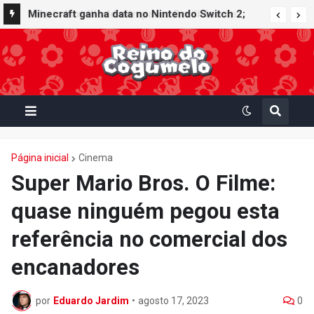
Minecraft ganha data no Nintendo Switch 2;
Super Mario Mash-Up receberá atualização
gráfica exclusiva
Página inicial
Cinema
Super Mario Bros. O Filme:
quase ninguém pegou esta
referência no comercial dos
encanadores
por
Eduardo Jardim
•
agosto 17, 2023
0