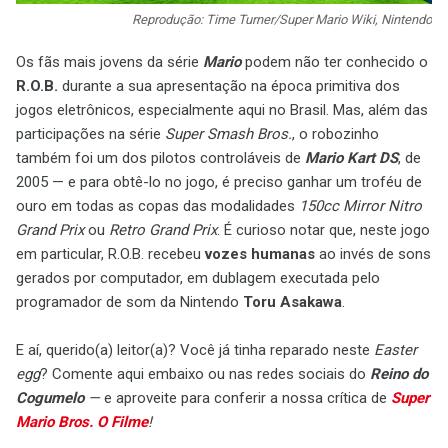
Reprodução: Time Turner/Super Mario Wiki, Nintendo
Os fãs mais jovens da série
Mario
podem não ter conhecido o
R.O.B.
durante a sua apresentação na época primitiva dos
jogos eletrônicos, especialmente aqui no Brasil. Mas, além das
participações na série
Super Smash Bros.
, o robozinho
também foi um dos pilotos controláveis de
Mario Kart DS
, de
2005 — e para obtê-lo no jogo, é preciso ganhar um troféu de
ouro em todas as copas das modalidades
150cc Mirror Nitro
Grand Prix
ou
Retro Grand Prix
. É curioso notar que, neste jogo
em particular, R.O.B. recebeu
vozes humanas
ao invés de sons
gerados por computador, em dublagem executada pelo
programador de som da Nintendo
Toru Asakawa
.
E aí, querido(a) leitor(a)? Você já tinha reparado neste
Easter
egg
? Comente aqui embaixo ou nas redes sociais do
Reino do
Cogumelo
—
e aproveite para conferir a nossa crítica de
Super
Mario Bros. O Filme
!