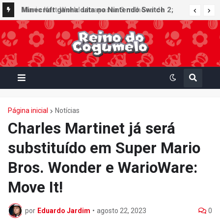
Minecraft ganha data no Nintendo Switch 2;
Super Mario Mash-Up receberá atualização
gráfica exclusiva
Página inicial
Notícias
Charles Martinet já será
substituído em Super Mario
Bros. Wonder e WarioWare:
Move It!
por
Eduardo Jardim
•
agosto 22, 2023
0