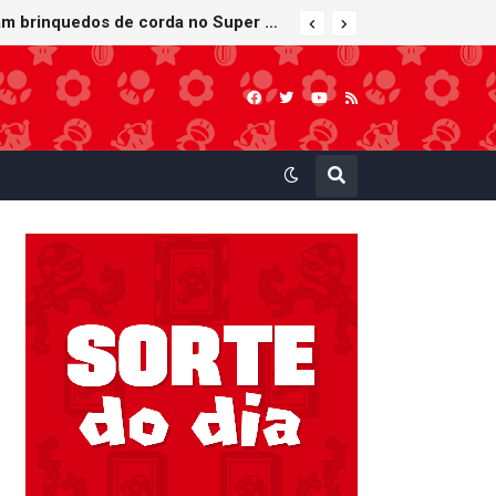
Bob-bomba e Meca-koopa, inimigos "mecânicos" de Super Mario, viram brinquedos de corda no Super Nintendo World
Furuta lança Choco Egg temático de Super Mario Party Jamboree — Nintendo Switch 2 Edition + Jamboree TV com 15 miniaturas colecionáveis