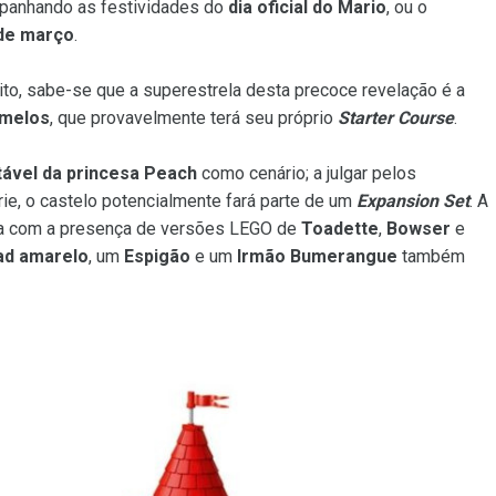
mpanhando as festividades do
dia oficial do Mario
, ou o
de março
.
ito, sabe-se que a superestrela desta precoce revelação é a
umelos
, que provavelmente terá seu próprio
Starter Course
.
ável da princesa Peach
como cenário; a julgar pelos
ie, o castelo potencialmente fará parte de um
Expansion Set
. A
a com a presença de versões LEGO de
Toadette
,
Bowser
e
ad amarelo
, um
Espigão
e um
Irmão Bumerangue
também