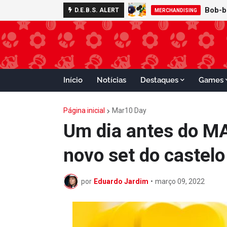
D.E.B.S. ALERT
MERCHANDISING
FOOD
Início
Notícias
Destaques
Games
Página inicial
Mar10 Day
Um dia antes do M
novo set do castel
por
Eduardo Jardim
•
março 09, 2022