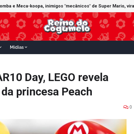
Mídias
AR10 Day, LEGO revela
o da princesa Peach
0