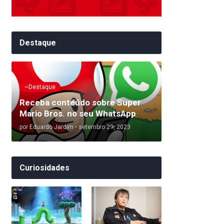
Destaque
~Destaque
Receba conteúdo sobre Super
Mario Bros. no seu WhatsApp
por
Eduardo Jardim
•
setembro 29, 2023
Curiosidades