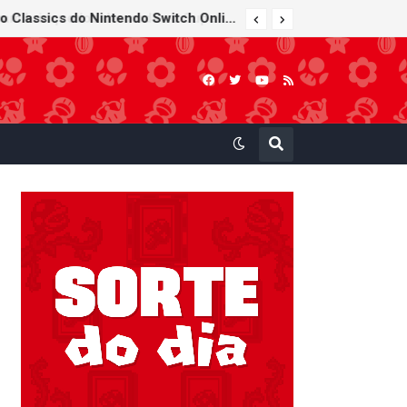
Bob-bomba e Meca-koopa, inimigos "mecânicos" de Super Mario, viram brinquedos de corda no Super Nintendo World