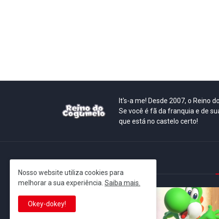
It's-a me! Desde 2007, o Reino 
Se você é fã da franquia e de su
que está no castelo certo!
This is cinema!
Nosso website utiliza cookies para
melhorar a sua experiência.
Saiba mais.
Okey-dokey!