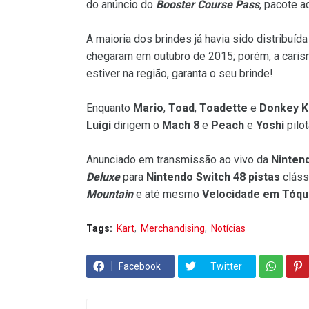
do anúncio do
Booster Course Pass
, pacote a
A maioria dos brindes já havia sido distribuíd
chegaram em outubro de 2015; porém, a caris
estiver na região, garanta o seu brinde!
Enquanto
Mario
,
Toad
,
Toadette
e
Donkey 
Luigi
dirigem o
Mach 8
e
Peach
e
Yoshi
pilo
Anunciado em transmissão ao vivo da
Ninten
Deluxe
para
Nintendo Switch
48 pistas
cláss
Mountain
e até mesmo
Velocidade em Tóqu
Tags:
Kart
Merchandising
Notícias
Facebook
Twitter