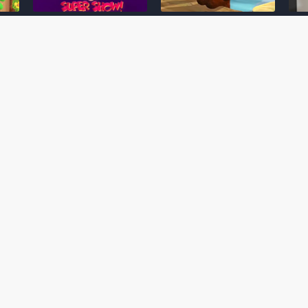
Desenho clássico The
Ex-artista da Rare
Miy
Super Mario Bros. Super
descarta série de TV
nov
Show! voltará a ser
“Donkey Kong Country”
a c
 O
exibido em emissora
como parte da evolução
aute
oto
norte-americana
visual do DK: "era
dom
horrível"
March 20, 2026
July
February 24, 2026
Toad
 O
Mario e Os Simpsons se
Série animada Donkey
Yos
 de
juntam em bizarra arte
Kong Country (1996)
+ a
interna da produção do
retorna ao YouTube de
com 
rife
cartoon Super Mario
forma oficial
Delf
World (1991)
June 19, 2025
Nove
October 07, 2025