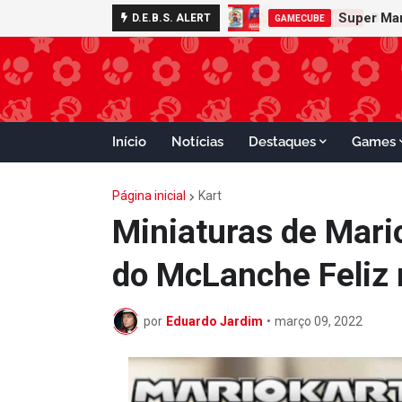
D.E.B.S. ALERT
MERCHANDISING
Início
Notícias
Destaques
Games
Página inicial
Kart
Miniaturas de Mari
do McLanche Feliz 
por
Eduardo Jardim
•
março 09, 2022