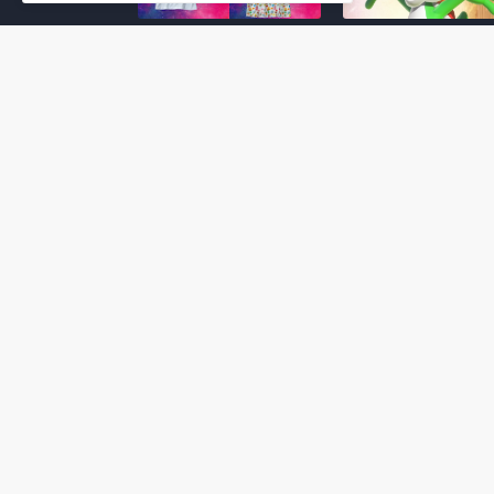
Super Mario Galaxy: O
Yoshi and the
Filme: BEAMS lança
Mysterious Book só
coleção de roupas e
nasceu por causa de
acessórios em
Super Mario Galaxy:
colaboração com o
Filme, revela Miyam
filme no Japão
July 23, 2026
July 28, 2026
Super Mario Galaxy: O
Super Mario Galaxy:
Filme: nova leva de
Filme ganha coleção
action figures com
acessórios em
Rosalina, Bowser Jr. e
colaboração com a g
muito mais é anunciada
Samantha Thavasa
pela San-ei Boeki
July 04, 2026
July 13, 2026