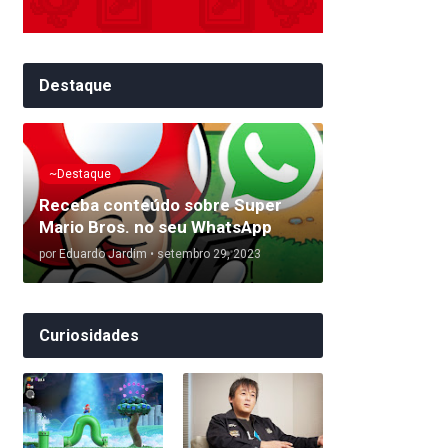
Destaque
~Destaque
Receba conteúdo sobre Super
Mario Bros. no seu WhatsApp
por
Eduardo Jardim
•
setembro 29, 2023
Curiosidades