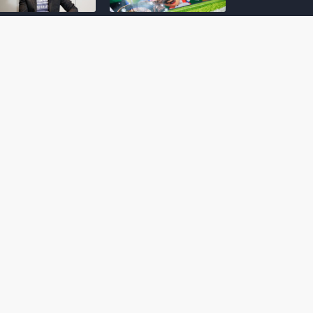
amoto incentiva
Nintendo compartilha 5
os desenvolvedores
dicas para dominar as
riarem com
quadras de tênis em
nticidade e
Mario Tennis Fever
inarem a técnica
(Switch 2)
 28, 2026
February 14, 2026
itorial #5: o app do
Nintendo dá 5 valiosas
hi para bebês Mario
dicas para triunfar na
 confusão de Ledrão
“Caça às esmeraldas”
a polícia de Isle
de Donkey Kong
ino
Bananza
mber 29, 2025
October 05, 2025