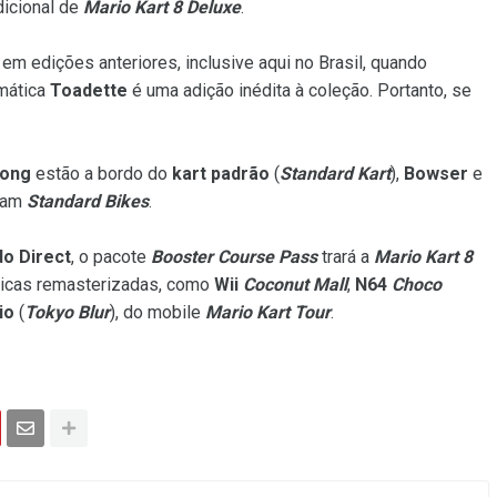
dicional de
Mario Kart 8 Deluxe
.
a em edições anteriores, inclusive aqui no Brasil, quando
mática
Toadette
é uma adição inédita à coleção. Portanto, se
Kong
estão a bordo do
kart padrão
(
Standard Kart
),
Bowser
e
tam
Standard Bikes
.
do Direct
, o pacote
Booster Course Pass
trará a
Mario Kart 8
icas remasterizadas, como
Wii
Coconut Mall
,
N64
Choco
io
(
Tokyo Blur
), do mobile
Mario Kart Tour
.