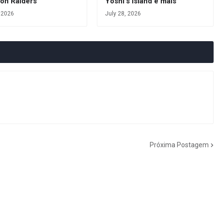
oon Raiders
Yoshi's Island e mais
, 2026
July 28, 2026
Próxima Postagem