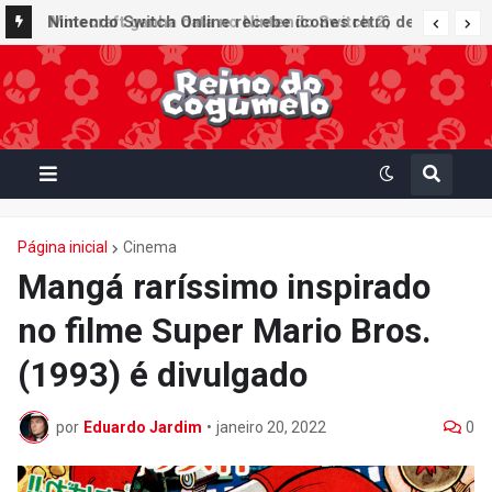
Nintendo Switch Online recebe ícones retrô de
Mario Paint (SNES) e Mario Kart: Super Circuit
(GBA)
Página inicial
Cinema
Mangá raríssimo inspirado
no filme Super Mario Bros.
(1993) é divulgado
por
Eduardo Jardim
•
janeiro 20, 2022
0