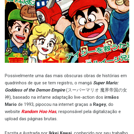
Possivelmente uma das mais obscuras obras de histórias em
quadrinhos de que se tem registro, o mangá
Super Mario:
Goddess of the Demon Empire
(スーパーマリオ 魔界帝国の女
神), baseado na infame adaptação live-action dos
irmãos
Mario
de 1993, pipocou na internet graças a
Ragey
, do
website
Random Hoo Has
, responsável pela digitalização e
upload das páginas brutas.
Escrita e ilustrada por
Ikkei Kawai
, conhecido por seu trabalho