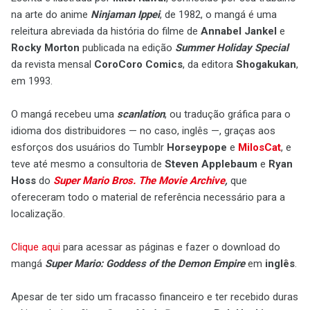
na arte do anime
Ninjaman Ippei
, de 1982, o mangá é uma
releitura abreviada da história do filme de
Annabel Jankel
e
Rocky Morton
publicada na edição
Summer Holiday Special
da revista mensal
CoroCoro Comics
, da editora
Shogakukan
,
em 1993.
O mangá recebeu uma
scanlation
, ou tradução gráfica para o
idioma dos distribuidores — no caso, inglês —, graças aos
esforços dos usuários do Tumblr
Horseypope
e
MilosCat
, e
teve até mesmo a consultoria de
Steven Applebaum
e
Ryan
Hoss
do
Super Mario Bros. The Movie Archive
,
que
ofereceram todo o material de referência necessário para a
localização.
Clique aqui
para acessar as páginas e fazer o download do
mangá
Super Mario: Goddess of the Demon Empire
em
inglês
.
Apesar de ter sido um fracasso financeiro e ter recebido duras