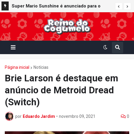
Super Mario Sunshine é anunciado para o
Bob-bomba e Meca-koopa, inimigos
Nintendo GameCube - Nintendo Classics do
"mecânicos" de Super Mario, viram brinquedos
Nintendo Switch Online
de corda no Super Nintendo World
Página inicial
Notícias
Brie Larson é destaque em
anúncio de Metroid Dread
(Switch)
por
Eduardo Jardim
•
novembro 09, 2021
0