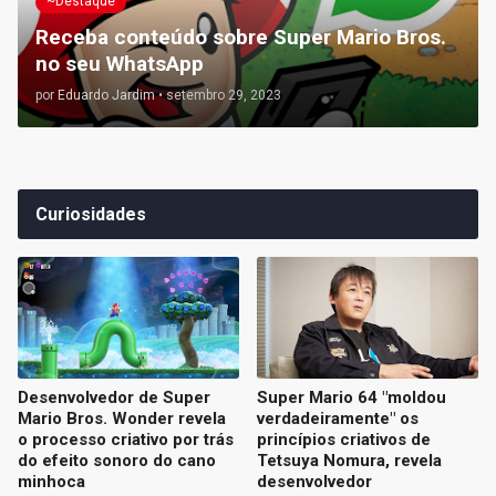
~Destaque
Receba conteúdo sobre Super Mario Bros.
no seu WhatsApp
por
Eduardo Jardim
•
setembro 29, 2023
Curiosidades
Desenvolvedor de Super
Super Mario 64 "moldou
Mario Bros. Wonder revela
verdadeiramente" os
o processo criativo por trás
princípios criativos de
do efeito sonoro do cano
Tetsuya Nomura, revela
minhoca
desenvolvedor