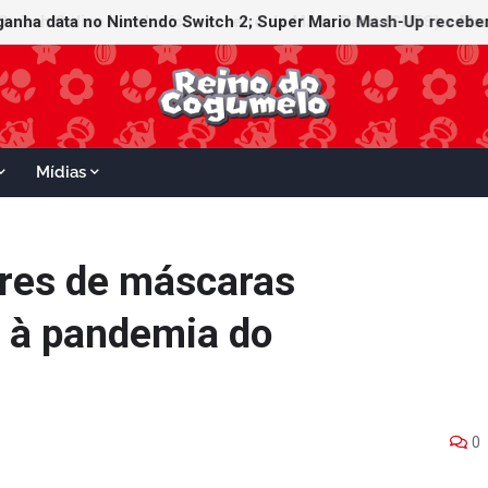
witch Online recebe ícones retrô de Mario Paint (SNES) e Mario
 ganha data no Nintendo Switch 2; Super Mario Mash-Up receber
Mídias
ares de máscaras
 à pandemia do
0