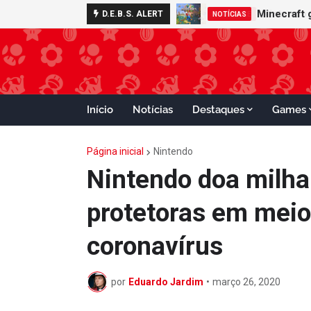
Nintendo S
Minecraft
D.E.B.S. ALERT
ADVANCE
NOTÍCIAS
Início
Notícias
Destaques
Games
Página inicial
Nintendo
Nintendo doa milh
protetoras em meio
coronavírus
por
Eduardo Jardim
•
março 26, 2020