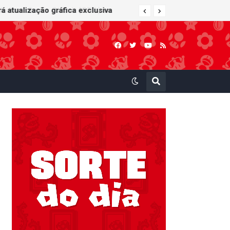
 Kart: Super Circuit (GBA)
á atualização gráfica exclusiva