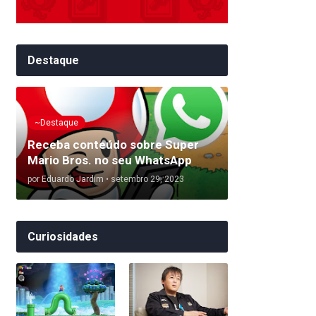
Destaque
~Destaque
Receba conteúdo sobre Super
Mario Bros. no seu WhatsApp
por
Eduardo Jardim
•
setembro 29, 2023
Curiosidades