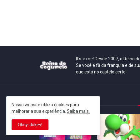
It's-a me! Desde 2007, o Reino 
Se você é fã da franquia e de su
que está no castelo certo!
This is cinema!
Nosso website utiliza cookies para
melhorar a sua experiência.
Saiba mais.
Okey-dokey!