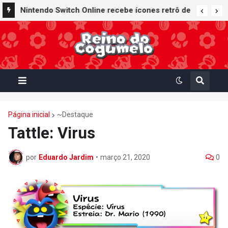
Nintendo Switch Online recebe ícones retrô de
Mario Paint (SNES) e Mario Kart: Super Circuit
(GBA)
Página inicial
~Destaque
Tattle: Virus
por
Eduardo Jardim
•
março 21, 2020
0