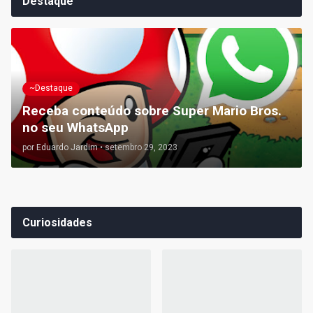
Destaque
~Destaque
Receba conteúdo sobre Super Mario Bros.
no seu WhatsApp
por
Eduardo Jardim
•
setembro 29, 2023
Curiosidades