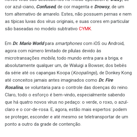
cor azul-ciano,
Confused
, de cor magenta e
Drowsy
, de um
tom alternativo de amarelo. Estes, não possuem pernas e nem
as típicas luvas dos vírus originais, e suas cores em particular
são baseadas no modelo subtrativo
CYMK
.
Em
Dr. Mario World
para
smartphones
com iOS ou Android,
agora com número limitado de pílulas devido às
microtransações
mobile
, todo mundo entra para a briga; e
absolutamente qualquer um, de Waluigi a Bowser, dos bebês
da série até os capangas Koopa (
Koopalings
), de Donkey Kong
até conceitos jamais antes imaginados como
Dr. Fire
Rosalina
, se voluntaria para o controle das doenças do reino.
Claro, todo o esforço é bem-vindo, especialmente sabendo
que há quatro novos vírus no pedaço: o verde, o roxo, o azul-
claro e o cor-de-rosa. E, agora, estão mais espertos: podem
se proteger, esconder e até mesmo se teletransportar de um
ponto a outro da grade de contenção.