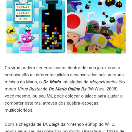
Os vírus podem ser erradicados dentro de uma jarra, com a
combinação de diferentes pílulas desenvolvidas pela persona
médica do Mario, o
Dr. Mario
, intituladas de
Megavitamins
. No
modo
Virus Buster
de
Dr. Mario Online Rx
(WiiWare, 2008),
você mesmo, ou seu Mii, pode colocar o jaleco para ajudar a
combater este mal através dos quebra-cabeças
multicoloridos.
Com a chegada de
Dr. Luigi
, da Nintendo eShop do Wii U,
novos vírus são descobertos no modo
Operation L
:
Dizzy
, de