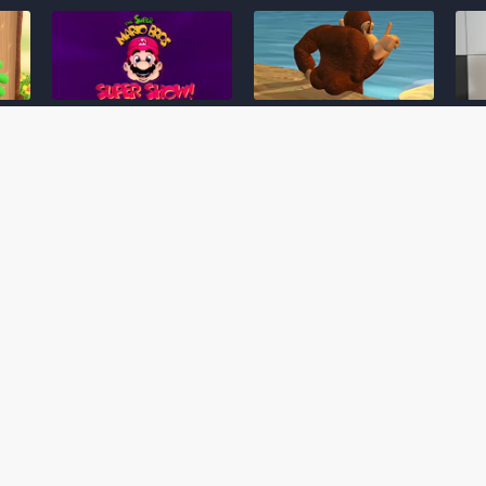
Desenho clássico The
Ex-artista da Rare
Miy
Super Mario Bros. Super
descarta série de TV
nov
Show! voltará a ser
“Donkey Kong Country”
a c
 O
exibido em emissora
como parte da evolução
aute
oto
norte-americana
visual do DK: "era
dom
horrível"
March 20, 2026
July
February 24, 2026
Toad
 O
Mario e Os Simpsons se
Série animada Donkey
Yos
 de
juntam em bizarra arte
Kong Country (1996)
+ a
interna da produção do
retorna ao YouTube de
com 
rife
cartoon Super Mario
forma oficial
Delf
World (1991)
June 19, 2025
Nove