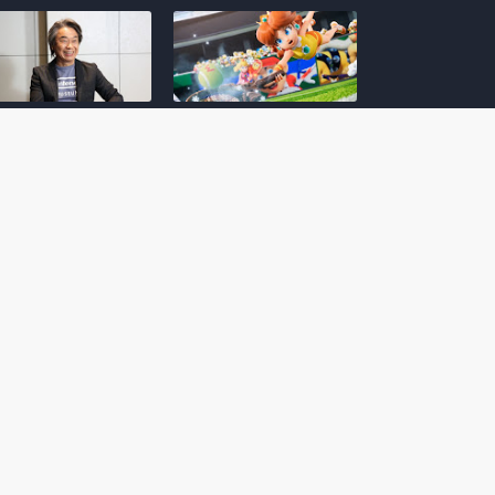
amoto incentiva
Nintendo compartilha 5
os desenvolvedores
dicas para dominar as
riarem com
quadras de tênis em
nticidade e
Mario Tennis Fever
inarem a técnica
(Switch 2)
 28, 2026
February 14, 2026
itorial #5: o app do
Nintendo dá 5 valiosas
hi para bebês Mario
dicas para triunfar na
 confusão de Ledrão
“Caça às esmeraldas”
a polícia de Isle
de Donkey Kong
ino
Bananza
mber 29, 2025
October 05, 2025