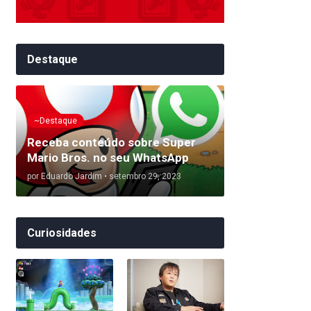
Destaque
~Destaque
Receba conteúdo sobre Super
Mario Bros. no seu WhatsApp
por
Eduardo Jardim
•
setembro 29, 2023
Curiosidades