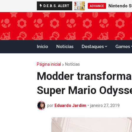
Nintendo S
D.E.B.S. ALERT
ADVANCE
Início
Notícias
Destaques
Games
Página inicial
Notícias
Modder transforma
Super Mario Odysse
por
Eduardo Jardim
•
janeiro 27, 2019