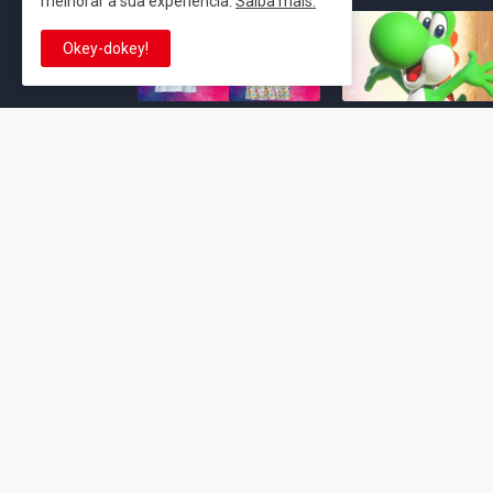
melhorar a sua experiência.
Saiba mais.
Okey-dokey!
Super Mario Galaxy: O
Yoshi and the
Filme: BEAMS lança
Mysterious Book só
coleção de roupas e
nasceu por causa de
acessórios em
Super Mario Galaxy:
colaboração com o
Filme, revela Miyam
filme no Japão
July 23, 2026
July 28, 2026
Super Mario Galaxy: O
Super Mario Galaxy:
Filme: nova leva de
Filme ganha coleção
action figures com
acessórios em
Rosalina, Bowser Jr. e
colaboração com a g
muito mais é anunciada
Samantha Thavasa
pela San-ei Boeki