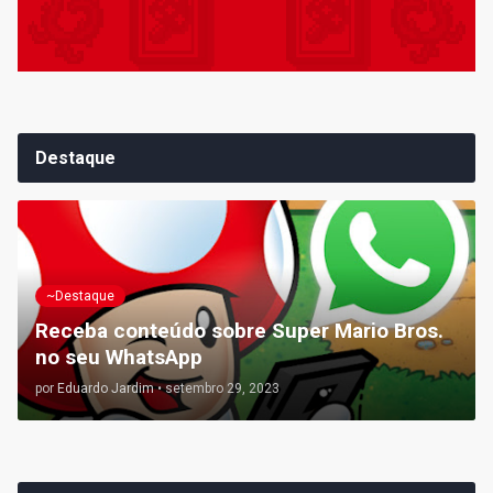
Destaque
~Destaque
Receba conteúdo sobre Super Mario Bros.
no seu WhatsApp
por
Eduardo Jardim
•
setembro 29, 2023