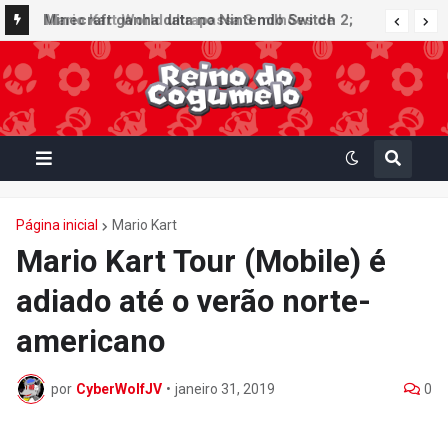
Minecraft ganha data no Nintendo Switch 2;
Super Mario Mash-Up receberá atualização
gráfica exclusiva
Página inicial
Mario Kart
Mario Kart Tour (Mobile) é
adiado até o verão norte-
americano
por
CyberWolfJV
•
janeiro 31, 2019
0