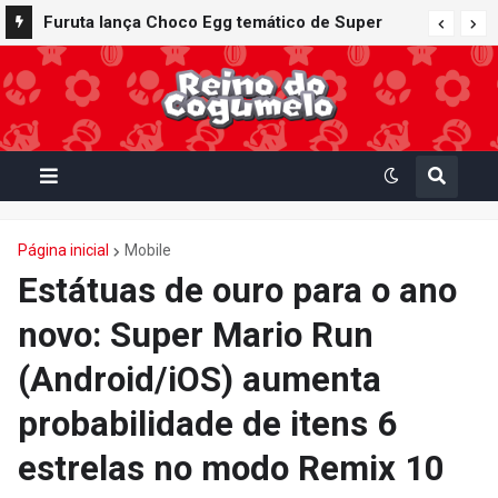
Furuta lança Choco Egg temático de Super
Mario Party Jamboree — Nintendo Switch 2
Edition + Jamboree TV com 15 miniaturas
colecionáveis
Página inicial
Mobile
Estátuas de ouro para o ano
novo: Super Mario Run
(Android/iOS) aumenta
probabilidade de itens 6
estrelas no modo Remix 10