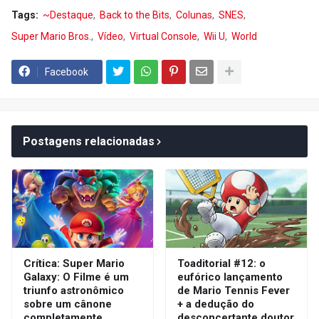
Tags:
~Destaque
Back to the Bits
Colunas
SNES
Super Mario Bros.
Vídeo
Virtual Console
Wii U
World
Facebook
Postagens relacionadas
Crítica: Super Mario
Toaditorial #12: o
Galaxy: O Filme é um
eufórico lançamento
triunfo astronômico
de Mario Tennis Fever
sobre um cânone
+ a dedução do
completamente
desconcertante doutor