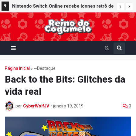
Nintendo Switch Online recebe ícones retrô de
Mario Paint (SNES) e Mario Kart: Super Circuit
(GBA)
Página inicial
~Destaque
Back to the Bits: Glitches da
vida real
por
CyberWolfJV
•
janeiro 19, 2019
0