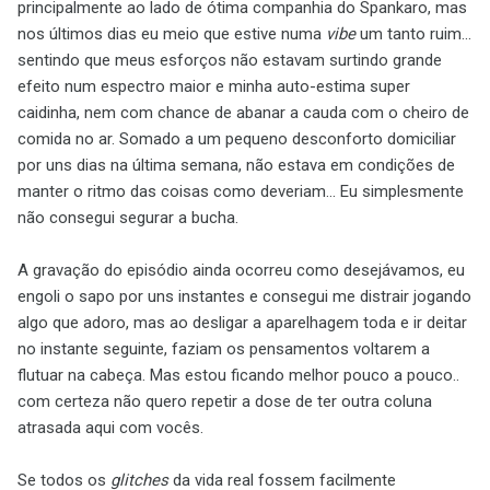
principalmente ao lado de ótima companhia do Spankaro, mas
nos últimos dias eu meio que estive numa
vibe
um tanto ruim...
sentindo que meus esforços não estavam surtindo grande
efeito num espectro maior e minha auto-estima super
caidinha, nem com chance de abanar a cauda com o cheiro de
comida no ar. Somado a um pequeno desconforto domiciliar
por uns dias na última semana, não estava em condições de
manter o ritmo das coisas como deveriam... Eu simplesmente
não consegui segurar a bucha.
A gravação do episódio ainda ocorreu como desejávamos, eu
engoli o sapo por uns instantes e consegui me distrair jogando
algo que adoro, mas ao desligar a aparelhagem toda e ir deitar
no instante seguinte, faziam os pensamentos voltarem a
flutuar na cabeça. Mas estou ficando melhor pouco a pouco..
com certeza não quero repetir a dose de ter outra coluna
atrasada aqui com vocês.
Se todos os
glitches
da vida real fossem facilmente