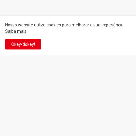
Siga o Reino
Nosso website utiliza cookies para melhorar a sua experiência.
Saiba mais.
Facebook
Twitter
Okey-dokey!
YouTube
Instagram
Facebook