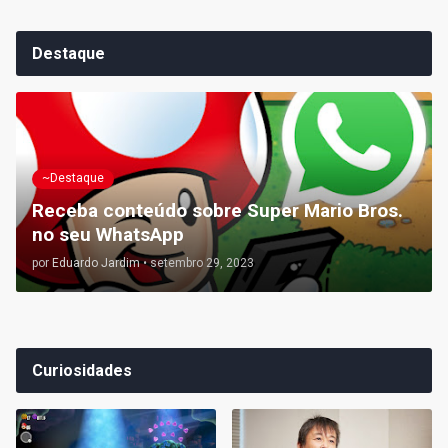
Destaque
~Destaque
Receba conteúdo sobre Super Mario Bros.
no seu WhatsApp
por
Eduardo Jardim
•
setembro 29, 2023
Curiosidades