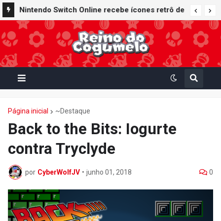
Nintendo Switch Online recebe ícones retrô de
Mario Paint (SNES) e Mario Kart: Super Circuit
(GBA)
Página inicial
~Destaque
Back to the Bits: Iogurte
contra Tryclyde
por
CyberWolfJV
•
junho 01, 2018
0