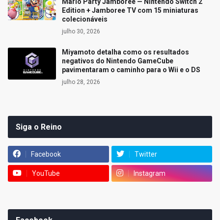
Mario Party Jamboree — Nintendo Switch 2
Edition + Jamboree TV com 15 miniaturas
colecionáveis
julho 30, 2026
Miyamoto detalha como os resultados
negativos do Nintendo GameCube
pavimentaram o caminho para o Wii e o DS
julho 28, 2026
Siga o Reino
Facebook
Twitter
YouTube
Instagram