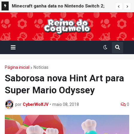
Minecraft ganha data no Nintendo Switch 2;
Super Mario Mash-Up receberá atualização
gráfica exclusiva
Página inicial
Notícias
Saborosa nova Hint Art para
Super Mario Odyssey
por
CyberWolfJV
•
maio 08, 2018
0