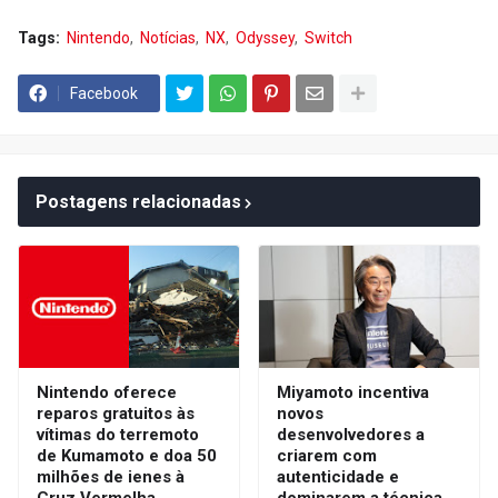
Tags:
Nintendo
Notícias
NX
Odyssey
Switch
Facebook
Postagens relacionadas
Nintendo oferece
Miyamoto incentiva
reparos gratuitos às
novos
vítimas do terremoto
desenvolvedores a
de Kumamoto e doa 50
criarem com
milhões de ienes à
autenticidade e