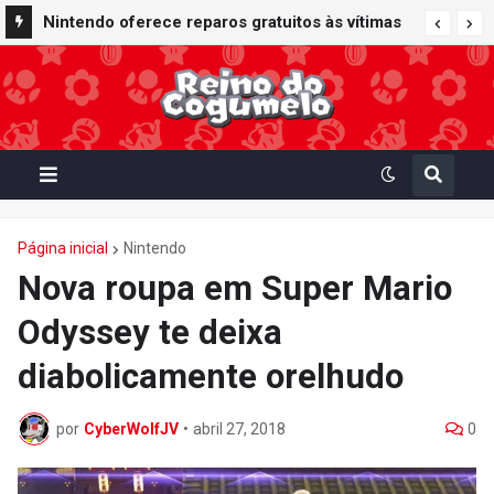
Nintendo oferece reparos gratuitos às vítimas
do terremoto de Kumamoto e doa 50 milhões
de ienes à Cruz Vermelha
Página inicial
Nintendo
Nova roupa em Super Mario
Odyssey te deixa
diabolicamente orelhudo
por
CyberWolfJV
•
abril 27, 2018
0