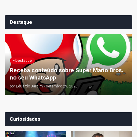
Destaque
~Destaque
Receba conteúdo sobre Super Mario Bros.
no seu WhatsApp
por
Eduardo Jardim
•
setembro 29, 2023
Curiosidades