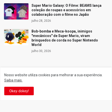
Super Mario Galaxy: O Filme: BEAMS lança
coleção de roupas e acessórios em
colaboração com o filme no Japão
julho 28, 2026
Bob-bomba e Meca-koopa, inimigos
"mecânicos" de Super Mario, viram
brinquedos de corda no Super Nintendo
World
julho 30, 2026
Siga o Reino
Nosso website utiliza cookies para melhorar a sua experiência.
Saiba mais.
Facebook
Twitter
Okey-dokey!
YouTube
Instagram