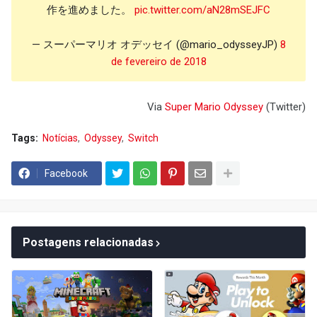
作を進めました。
pic.twitter.com/aN28mSEJFC
— スーパーマリオ オデッセイ (@mario_odysseyJP)
8
de fevereiro de 2018
Via
Super Mario
Odyssey
(Twitter)
Tags:
Notícias
Odyssey
Switch
Facebook
Postagens relacionadas