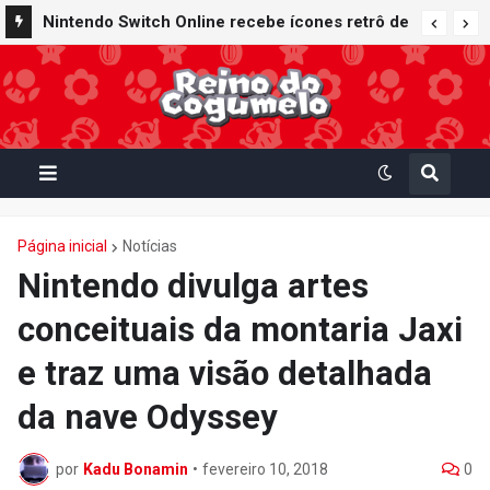
Nintendo Switch Online recebe ícones retrô de
Mario Paint (SNES) e Mario Kart: Super Circuit
(GBA)
Página inicial
Notícias
Nintendo divulga artes
conceituais da montaria Jaxi
e traz uma visão detalhada
da nave Odyssey
por
Kadu Bonamin
•
fevereiro 10, 2018
0