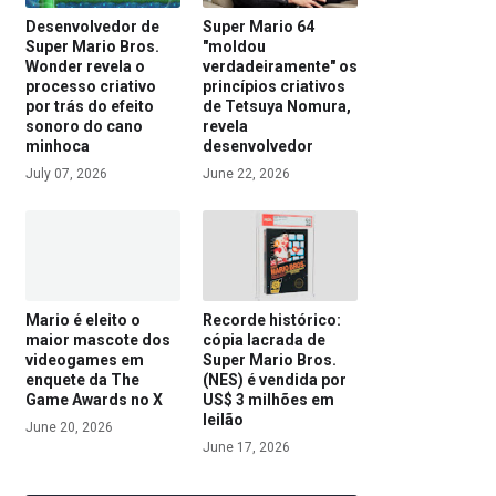
Desenvolvedor de
Super Mario 64
Super Mario Bros.
"moldou
Wonder revela o
verdadeiramente" os
processo criativo
princípios criativos
por trás do efeito
de Tetsuya Nomura,
sonoro do cano
revela
minhoca
desenvolvedor
July 07, 2026
June 22, 2026
Mario é eleito o
Recorde histórico:
maior mascote dos
cópia lacrada de
videogames em
Super Mario Bros.
enquete da The
(NES) é vendida por
Game Awards no X
US$ 3 milhões em
leilão
June 20, 2026
June 17, 2026