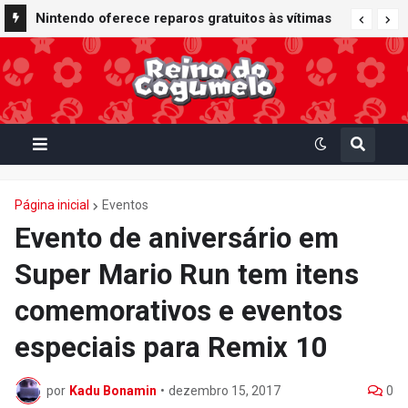
Nintendo oferece reparos gratuitos às vítimas
do terremoto de Kumamoto e doa 50 milhões
de ienes à Cruz Vermelha
Página inicial
Eventos
Evento de aniversário em
Super Mario Run tem itens
comemorativos e eventos
especiais para Remix 10
por
Kadu Bonamin
•
dezembro 15, 2017
0