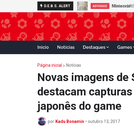
Nintendo S
D.E.B.S. ALERT
ADVANCE
Início
Notícias
Destaques
Games
Página inicial
Notícias
Novas imagens de 
destacam capturas 
japonês do game
por
Kadu Bonamin
•
outubro 13, 2017