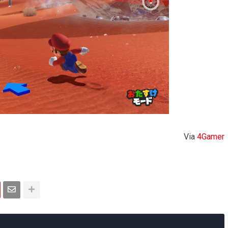
Via
4Gamer