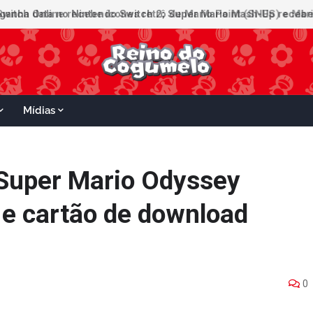
witch Online recebe ícones retrô de Mario Paint (SNES) e Mario
Mídias
Super Mario Odyssey
e cartão de download
0