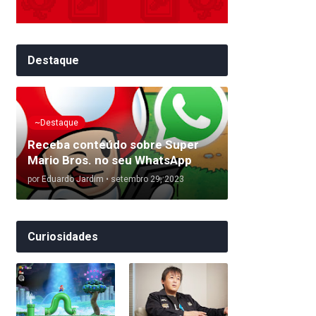
Destaque
~Destaque
Receba conteúdo sobre Super
Mario Bros. no seu WhatsApp
por
Eduardo Jardim
•
setembro 29, 2023
Curiosidades