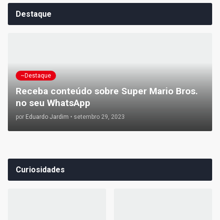
Destaque
~Destaque
Receba conteúdo sobre Super Mario Bros.
no seu WhatsApp
por
Eduardo Jardim
•
setembro 29, 2023
Curiosidades