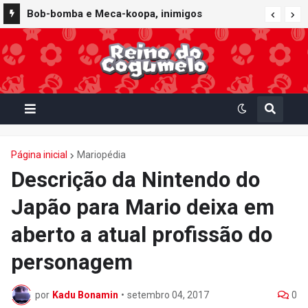
Bob-bomba e Meca-koopa, inimigos
"mecânicos" de Super Mario, viram brinquedos
de corda no Super Nintendo World
Página inicial
Mariopédia
Descrição da Nintendo do
Japão para Mario deixa em
aberto a atual profissão do
personagem
por
Kadu Bonamin
•
setembro 04, 2017
0