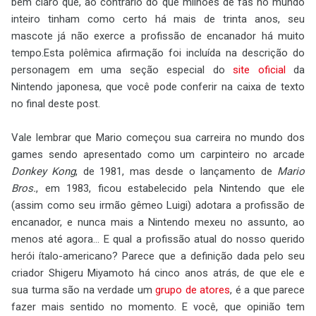
bem claro que, ao contrário do que milhões de fãs no mundo
inteiro tinham como certo há mais de trinta anos, seu
mascote já não exerce a profissão de encanador há muito
tempo.Esta polêmica afirmação foi incluída na descrição do
personagem em uma seção especial do
site oficial
da
Nintendo japonesa, que você pode conferir na caixa de texto
no final deste post.
Vale lembrar que Mario começou sua carreira no mundo dos
games sendo apresentado como um carpinteiro no arcade
Donkey Kong
, de 1981, mas desde o lançamento de
Mario
Bros.
, em 1983, ficou estabelecido pela Nintendo que ele
(assim como seu irmão gêmeo Luigi) adotara a profissão de
encanador, e nunca mais a Nintendo mexeu no assunto, ao
menos até agora... E qual a profissão atual do nosso querido
herói ítalo-americano? Parece que a definição dada pelo seu
criador Shigeru Miyamoto há cinco anos atrás, de que ele e
sua turma são na verdade um
grupo de atores
, é a que parece
fazer mais sentido no momento. E você, que opinião tem