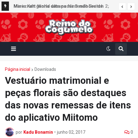
Minecraft ganha data no Nintendo Switch 2;
Super Mario Mash-Up receberá atualização
gráfica exclusiva
Página inicial
Downloads
Vestuário matrimonial e
peças florais são destaques
das novas remessas de itens
do aplicativo Miitomo
por
Kadu Bonamin
•
junho 02, 2017
0