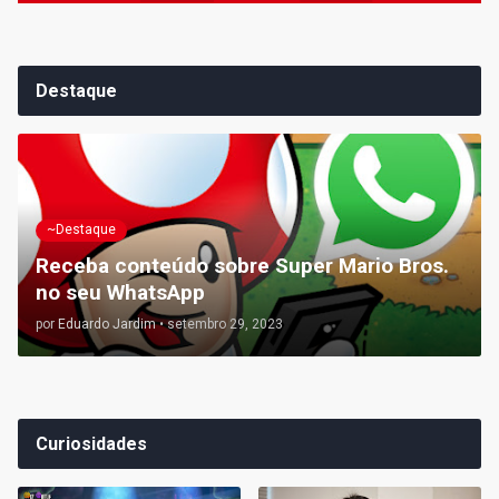
Destaque
~Destaque
Receba conteúdo sobre Super Mario Bros.
no seu WhatsApp
por
Eduardo Jardim
•
setembro 29, 2023
Curiosidades