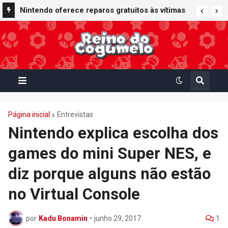
Nintendo oferece reparos gratuitos às vítimas
do terremoto de Kumamoto e doa 50 milhões
de ienes à Cruz Vermelha
Página inicial
Entrevistas
Nintendo explica escolha dos
games do mini Super NES, e
diz porque alguns não estão
no Virtual Console
por
Kadu Bonamin
•
junho 29, 2017
1