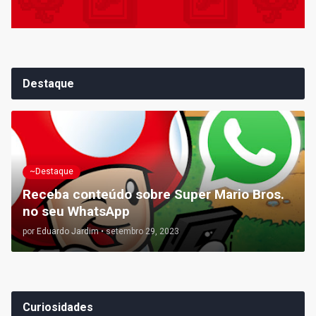
Destaque
~Destaque
Receba conteúdo sobre Super Mario Bros.
no seu WhatsApp
por
Eduardo Jardim
•
setembro 29, 2023
Curiosidades