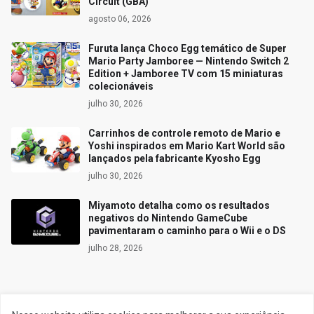
Circuit (GBA)
agosto 06, 2026
Furuta lança Choco Egg temático de Super
Mario Party Jamboree — Nintendo Switch 2
Edition + Jamboree TV com 15 miniaturas
colecionáveis
julho 30, 2026
Carrinhos de controle remoto de Mario e
Yoshi inspirados em Mario Kart World são
lançados pela fabricante Kyosho Egg
julho 30, 2026
Miyamoto detalha como os resultados
negativos do Nintendo GameCube
pavimentaram o caminho para o Wii e o DS
julho 28, 2026
Siga o Reino