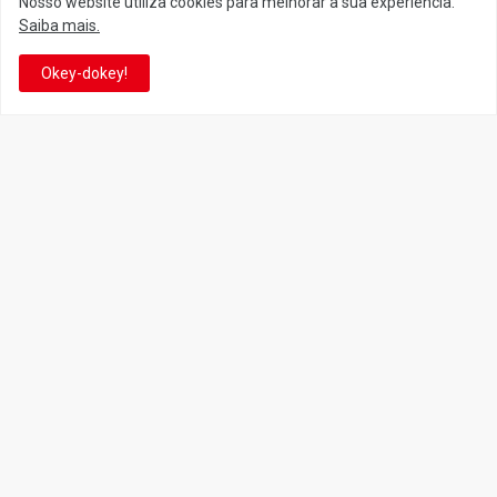
Nosso website utiliza cookies para melhorar a sua experiência.
Saiba mais.
Facebook
Twitter
Okey-dokey!
YouTube
Instagram
Facebook
It's-a me! Desde 2007, o Reino do Cogumelo é o seu blog sobre
Super Mario Bros. por Eduardo Jardim. Se você é fã da franquia e
de suas tantas décadas de jogos, cartoons, HQs, filmes e séries de
TV, saiba que está no castelo certo!