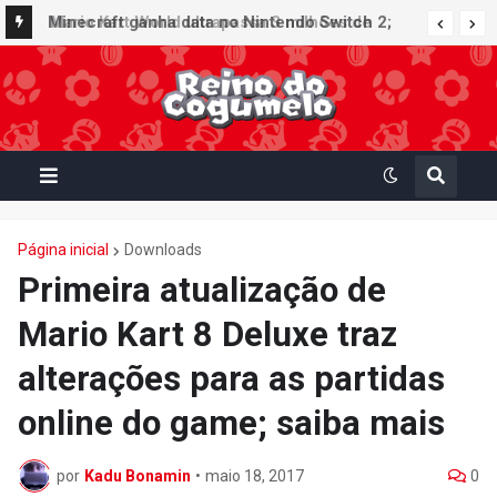
Minecraft ganha data no Nintendo Switch 2;
Super Mario Mash-Up receberá atualização
gráfica exclusiva
Página inicial
Downloads
Primeira atualização de
Mario Kart 8 Deluxe traz
alterações para as partidas
online do game; saiba mais
por
Kadu Bonamin
•
maio 18, 2017
0