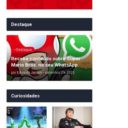
Destaque
~Destaque
Receba conteúdo sobre Super
Mario Bros. no seu WhatsApp
por
Eduardo Jardim
•
setembro 29, 2023
Curiosidades