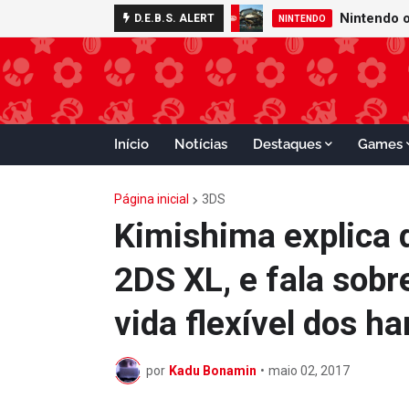
D.E.B.S. ALERT
NINTENDO
Início
Notícias
Destaques
Games
Página inicial
3DS
Kimishima explica 
2DS XL, e fala sobr
vida flexível dos h
por
Kadu Bonamin
•
maio 02, 2017