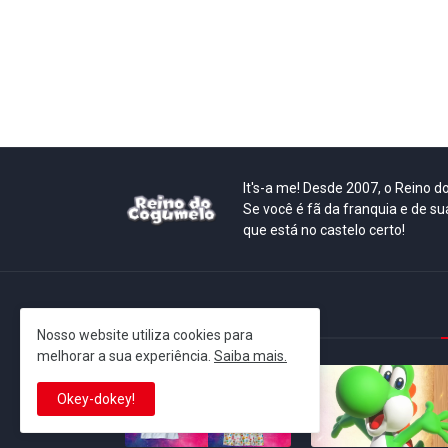
It's-a me! Desde 2007, o Reino 
Se você é fã da franquia e de su
que está no castelo certo!
This is cinema!
Nosso website utiliza cookies para
melhorar a sua experiência.
Saiba mais.
Okey-dokey!