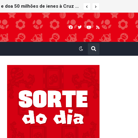
Nintendo oferece reparos gratuitos às vítimas do terremoto de Kumamoto e doa 50 milhões de ienes à Cruz Vermelha