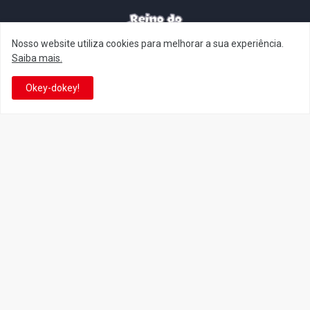
Nosso website utiliza cookies para melhorar a sua experiência.
It's-a me! Desde 2007, o Reino do Cogumelo é o seu blog sobre
Saiba mais.
Super Mario Bros. por Eduardo Jardim. Se você é fã da franquia e
de suas tantas décadas de jogos, cartoons, HQs, filmes e séries de
Okey-dokey!
TV, saiba que está no castelo certo!
This is cinema!