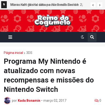
Minecraft ganha data no Nintendo Switch 2;
Super Mario Mash-Up receberá atualização
gráfica exclusiva
Página inicial
3DS
Programa My Nintendo é
atualizado com novas
recompensas e missões do
Nintendo Switch
por
Kadu Bonamin
•
março 02, 2017
0