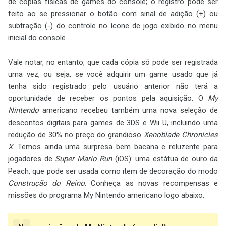
de cópias físicas de games do console; o registro pode ser
feito ao se pressionar o botão com sinal de adição (+) ou
subtração (-) do controle no ícone de jogo exibido no menu
inicial do console.
Vale notar, no entanto, que cada cópia só pode ser registrada
uma vez, ou seja, se você adquirir um game usado que já
tenha sido registrado pelo usuário anterior não terá a
oportunidade de receber os pontos pela aquisição. O
My
Nintendo
americano recebeu também uma nova seleção de
descontos digitais para games de 3DS e Wii U, incluindo uma
redução de 30% no preço do grandioso
Xenoblade Chronicles
X
. Temos ainda uma surpresa bem bacana e reluzente para
jogadores de
Super Mario Run
(iOS): uma estátua de ouro da
Peach, que pode ser usada como item de decoração do modo
Construção do Reino
. Conheça as novas recompensas e
missões do programa My Nintendo americano logo abaixo.