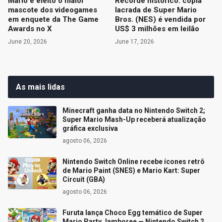
Mario é eleito o maior
Recorde histórico: cópia
mascote dos videogames
lacrada de Super Mario
em enquete da The Game
Bros. (NES) é vendida por
Awards no X
US$ 3 milhões em leilão
June 20, 2026
June 17, 2026
As mais lidas
Minecraft ganha data no Nintendo Switch 2;
Super Mario Mash-Up receberá atualização
gráfica exclusiva
agosto 06, 2026
Nintendo Switch Online recebe ícones retrô
de Mario Paint (SNES) e Mario Kart: Super
Circuit (GBA)
agosto 06, 2026
Furuta lança Choco Egg temático de Super
Mario Party Jamboree — Nintendo Switch 2