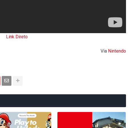
Link Direto
Via
Nintendo