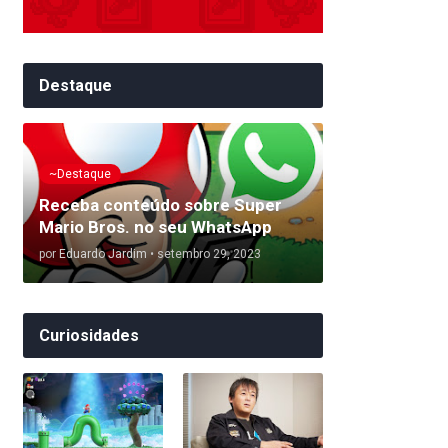
Destaque
~Destaque
Receba conteúdo sobre Super
Mario Bros. no seu WhatsApp
por
Eduardo Jardim
•
setembro 29, 2023
Curiosidades