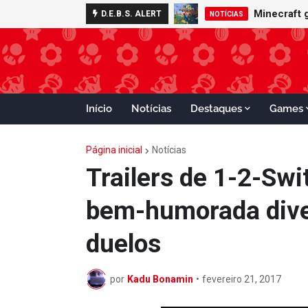
Minecraft 
D.E.B.S. ALERT
NOTÍCIAS
Início
Notícias
Destaques
Games
Página inicial
Notícias
Trailers de 1-2-Swi
bem-humorada dive
duelos
por
Kadu Bonamin
•
fevereiro 21, 2017