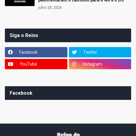
pavimentaram o caminho para o Wii e o DS
julho 28, 2026
Siga o Reino
Facebook
Twitter
YouTube
Instagram
Facebook