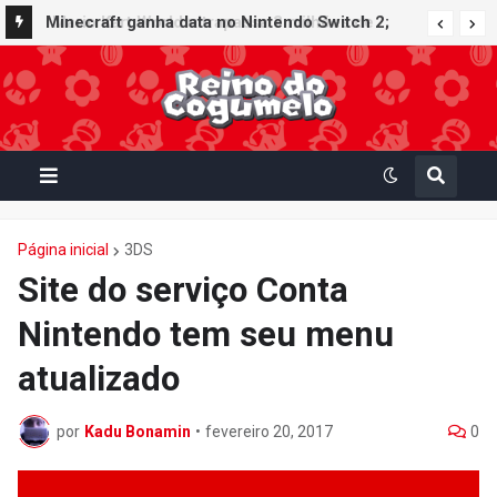
Minecraft ganha data no Nintendo Switch 2;
Super Mario Mash-Up receberá atualização
gráfica exclusiva
Página inicial
3DS
Site do serviço Conta
Nintendo tem seu menu
atualizado
por
Kadu Bonamin
•
fevereiro 20, 2017
0