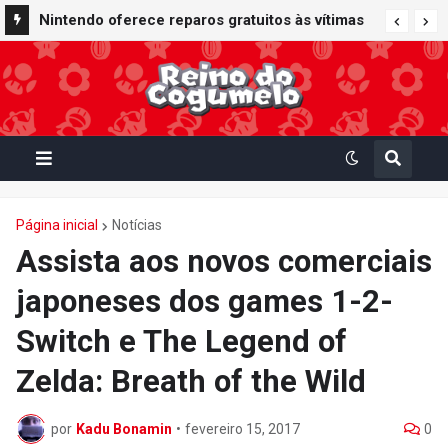
Nintendo oferece reparos gratuitos às vítimas
do terremoto de Kumamoto e doa 50 milhões
de ienes à Cruz Vermelha
Página inicial
Notícias
Assista aos novos comerciais
japoneses dos games 1-2-
Switch e The Legend of
Zelda: Breath of the Wild
por
Kadu Bonamin
•
fevereiro 15, 2017
0