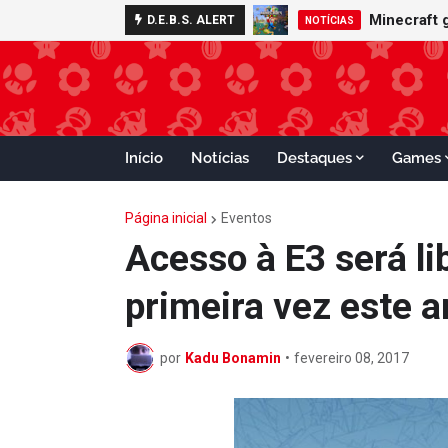
Minecraft 
D.E.B.S. ALERT
NOTÍCIAS
Início
Notícias
Destaques
Games
Página inicial
Eventos
Acesso à E3 será li
primeira vez este a
por
Kadu Bonamin
•
fevereiro 08, 2017