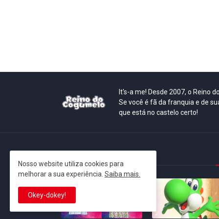
It's-a me! Desde 2007, o Reino 
Se você é fã da franquia e de su
que está no castelo certo!
This is cinema!
Nosso website utiliza cookies para
melhorar a sua experiência.
Saiba mais.
Okey-dokey!