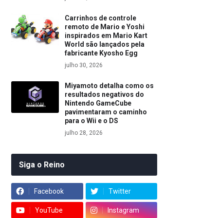
Carrinhos de controle
remoto de Mario e Yoshi
inspirados em Mario Kart
World são lançados pela
fabricante Kyosho Egg
julho 30, 2026
Miyamoto detalha como os
resultados negativos do
Nintendo GameCube
pavimentaram o caminho
para o Wii e o DS
julho 28, 2026
Siga o Reino
Facebook
Twitter
YouTube
Instagram