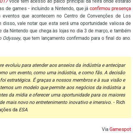
2017
você tem acesso ao palco principal da feira onde estarão
 de games - incluindo a Nintendo, que já
confirmou presença
ros eventos que acontecem no Centro de Convenções de Los
m disso, vale notar que esta será uma oportunidade valiosa de
e da Nintendo que chega às lojas no dia 3 de março, e também
o Odyssey
, que tem lançamento confirmado para o final do ano.
 evoluiu para atender aos anseios da indústria e antecipar
como um evento, como uma indústria, e como fãs. A decisão
 foi estratégica. É graças a nossos membros e à sua visão e
s temos um modelo que permite aos negócios da indústria a
ntes da mídia e oferecer uma oportunidade para os maiores
e mais novo no entretenimento inovativo e imersivo.
- Rich
cações da
ESA
.
Via
Gamespot