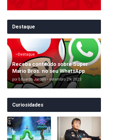
Destaque
~Destaque
Receba conteúdo sobre Super
Mario Bros. no seu WhatsApp
por
Eduardo Jardim
•
setembro 29, 2023
Curiosidades