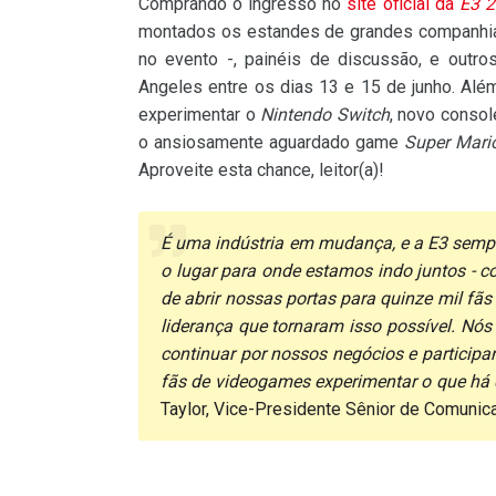
Comprando o ingresso no
site oficial da
E3 
montados os estandes de grandes companhias
no evento -, painéis de discussão, e out
Angeles entre os dias 13 e 15 de junho. Alé
experimentar o
Nintendo Switch
, novo consol
o ansiosamente aguardado game
Super Mari
Aproveite esta chance, leitor(a)!
É uma indústria em mudança, e a
E3
sempre
o lugar para onde estamos indo juntos - 
de abrir nossas portas para quinze mil fãs
liderança que tornaram isso possível. Nó
continuar por nossos negócios e participa
fãs de videogames experimentar o que há d
Taylor, Vice-Presidente Sênior de Comuni