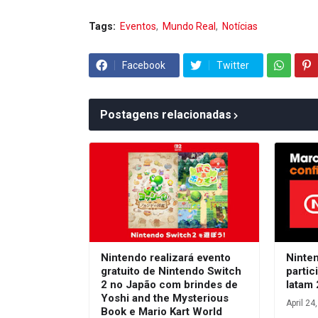
Tags:
Eventos
Mundo Real
Notícias
Facebook
Twitter
Postagens relacionadas
Nintendo realizará evento
Ninte
gratuito de Nintendo Switch
parti
2 no Japão com brindes de
latam
Yoshi and the Mysterious
April 24
Book e Mario Kart World