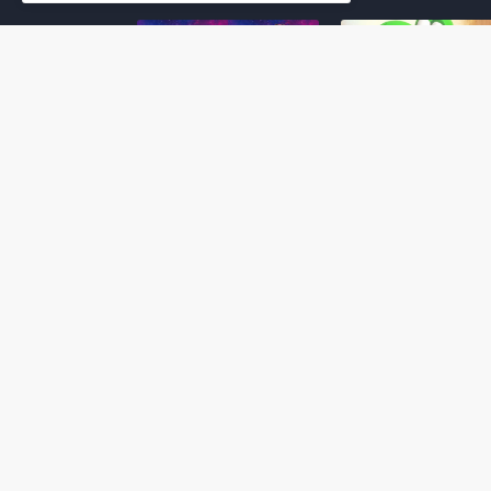
Super Mario Galaxy: O
Yoshi and the
Filme: BEAMS lança
Mysterious Book só
coleção de roupas e
nasceu por causa de
acessórios em
Super Mario Galaxy:
colaboração com o
Filme, revela Miyam
filme no Japão
July 23, 2026
July 28, 2026
Super Mario Galaxy: O
Super Mario Galaxy:
Filme: nova leva de
Filme ganha coleção
action figures com
acessórios em
Rosalina, Bowser Jr. e
colaboração com a g
muito mais é anunciada
Samantha Thavasa