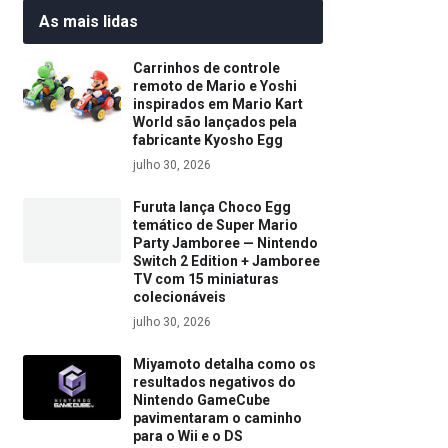
As mais lidas
Carrinhos de controle
remoto de Mario e Yoshi
inspirados em Mario Kart
World são lançados pela
fabricante Kyosho Egg
julho 30, 2026
Furuta lança Choco Egg
temático de Super Mario
Party Jamboree — Nintendo
Switch 2 Edition + Jamboree
TV com 15 miniaturas
colecionáveis
julho 30, 2026
Miyamoto detalha como os
resultados negativos do
Nintendo GameCube
pavimentaram o caminho
para o Wii e o DS