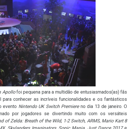
 Apollo
foi pequena para a multidão de entusiasmados(as) fãs
para conhecer as incríveis funcionalidades e os fantásticos
o evento
Nintendo UK Switch Premiere
no dia 13 de janeiro. O
mado por jogadores se divertindo muito com os versáteis
d of Zelda: Breath of the Wild
,
1-2 Switch
,
ARMS
,
Mario Kart 8
RMX
,
Skylanders Imaginators
,
Sonic Mania
,
Just Dance 2017
e