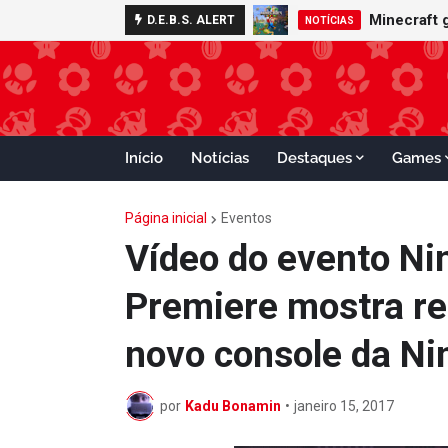
Minecraft 
D.E.B.S. ALERT
NOTÍCIAS
Início
Notícias
Destaques
Games
Página inicial
Eventos
Vídeo do evento Ni
Premiere mostra re
novo console da Ni
por
Kadu Bonamin
•
janeiro 15, 2017