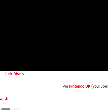
Link Direto
Via
Nintendo UK
(YouTube)
witch