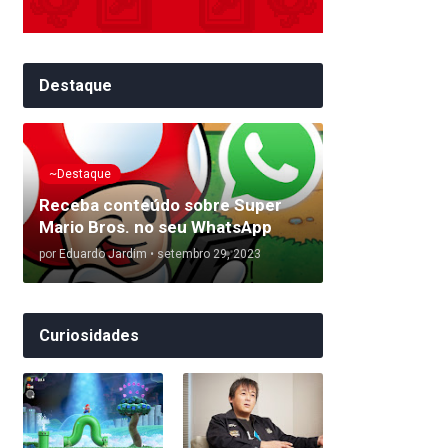
Destaque
~Destaque
Receba conteúdo sobre Super
Mario Bros. no seu WhatsApp
por
Eduardo Jardim
•
setembro 29, 2023
Curiosidades