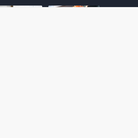
amoto incentiva
Nintendo compartilha 5
os desenvolvedores
dicas para dominar as
riarem com
quadras de tênis em
nticidade e
Mario Tennis Fever
inarem a técnica
(Switch 2)
 28, 2026
February 14, 2026
itorial #5: o app do
Nintendo dá 5 valiosas
hi para bebês Mario
dicas para triunfar na
 confusão de Ledrão
“Caça às esmeraldas”
a polícia de Isle
de Donkey Kong
ino
Bananza
mber 29, 2025
October 05, 2025