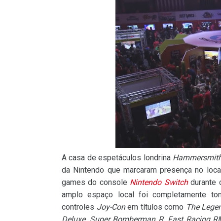
A casa de espetáculos londrina
Hammersmith
da Nintendo que marcaram presença no local 
games do console
Nintendo Switch
durante 
amplo espaço local foi completamente to
controles
Joy-Con
em títulos como
The Legen
Deluxe
,
Super Bomberman R
,
Fast Racing 