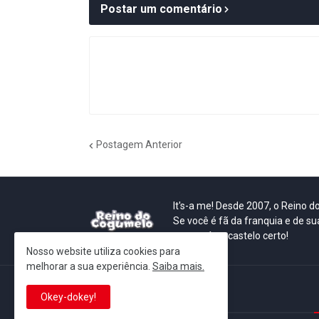
Postar um comentário
Postagem Anterior
It's-a me! Desde 2007, o Reino 
Se você é fã da franquia e de su
que está no castelo certo!
Nosso website utiliza cookies para
melhorar a sua experiência.
Saiba mais.
This is cinema!
Okey-dokey!