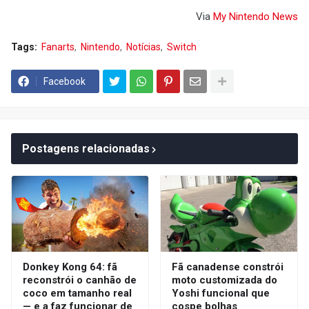
Via
My Nintendo News
Tags:
Fanarts
Nintendo
Notícias
Switch
Facebook
Postagens relacionadas
Donkey Kong 64: fã
Fã canadense constrói
reconstrói o canhão de
moto customizada do
coco em tamanho real
Yoshi funcional que
— e a faz funcionar de
cospe bolhas