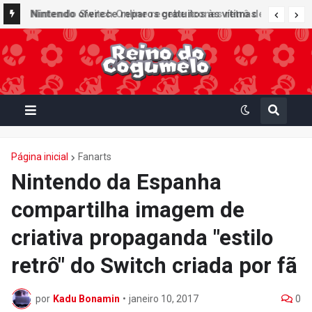
Nintendo oferece reparos gratuitos às vítimas
do terremoto de Kumamoto e doa 50 milhões
de ienes à Cruz Vermelha
Página inicial
Fanarts
Nintendo da Espanha
compartilha imagem de
criativa propaganda "estilo
retrô" do Switch criada por fã
por
Kadu Bonamin
•
janeiro 10, 2017
0