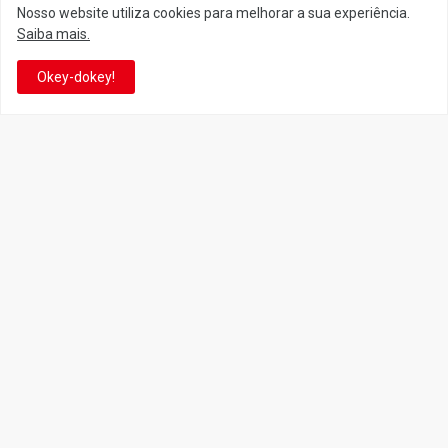
Nosso website utiliza cookies para melhorar a sua experiência.
Saiba mais.
Facebook
Twitter
Okey-dokey!
YouTube
Instagram
Facebook
It's-a me! Desde 2007, o Reino do Cogumelo é o seu blog sobre
Super Mario Bros. por Eduardo Jardim. Se você é fã da franquia e
de suas tantas décadas de jogos, cartoons, HQs, filmes e séries de
TV, saiba que está no castelo certo!