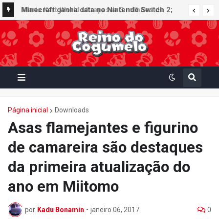
Minecraft ganha data no Nintendo Switch 2;
Super Mario Mash-Up receberá atualização
gráfica exclusiva
Página inicial
Downloads
Asas flamejantes e figurino
de camareira são destaques
da primeira atualização do
ano em Miitomo
por
Kadu Bonamin
•
janeiro 06, 2017
0