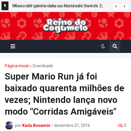
Minecraft ganha data no Nintendo Switch 2;
Super Mario Mash-Up receberá atualização
gráfica exclusiva
Página inicial
Downloads
Super Mario Run já foi
baixado quarenta milhões de
vezes; Nintendo lança novo
modo "Corridas Amigáveis"
por
Kadu Bonamin
•
dezembro 21, 2016
0