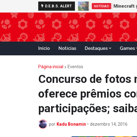
Nintendo S
D.E.B.S. ALERT
ADVANCE
Início
Notícias
Destaques
Games
Página inicial
Eventos
Concurso de fotos 
oferece prêmios c
participações; saib
por
Kadu Bonamin
•
dezembro 14, 2016