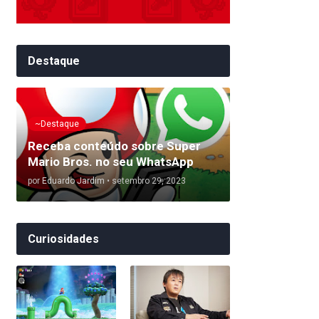
Destaque
~Destaque
Receba conteúdo sobre Super
Mario Bros. no seu WhatsApp
por
Eduardo Jardim
•
setembro 29, 2023
Curiosidades