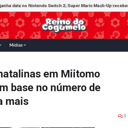
witch Online recebe ícones retrô de Mario Paint (SNES) e Mario
Mídias
natalinas em Miitomo
om base no número de
a mais
0