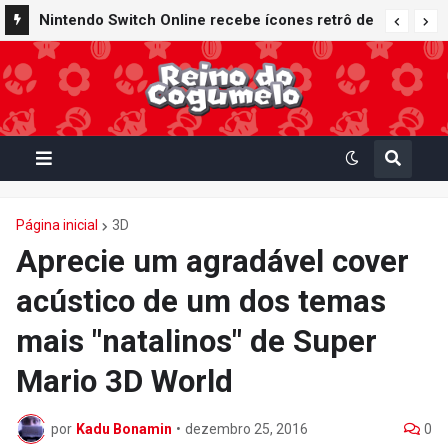
Nintendo Switch Online recebe ícones retrô de
Mario Paint (SNES) e Mario Kart: Super Circuit
(GBA)
Página inicial
3D
Aprecie um agradável cover
acústico de um dos temas
mais "natalinos" de Super
Mario 3D World
por
Kadu Bonamin
•
dezembro 25, 2016
0