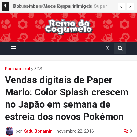
Furuta lança Choco Egg temático de Super
Mario Party Jamboree — Nintendo Switch 2
Edition + Jamboree TV com 15 miniaturas
colecionáveis
Página inicial
3DS
Vendas digitais de Paper
Mario: Color Splash crescem
no Japão em semana de
estreia dos novos Pokémon
por
Kadu Bonamin
•
novembro 22, 2016
0