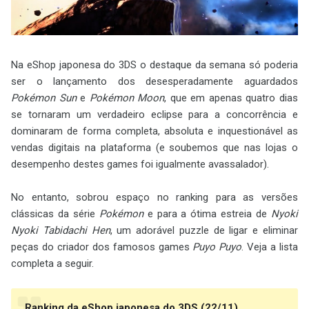
Na eShop japonesa do 3DS o destaque da semana só poderia
ser o lançamento dos desesperadamente aguardados
Pokémon Sun
e
Pokémon Moon
, que em apenas quatro dias
se tornaram um verdadeiro eclipse para a concorrência e
dominaram de forma completa, absoluta e inquestionável as
vendas digitais na plataforma (e soubemos que nas lojas o
desempenho destes games foi igualmente avassalador).
No entanto, sobrou espaço no ranking para as versões
clássicas da série
Pokémon
e para a ótima estreia de
Nyoki
Nyoki Tabidachi Hen
, um adorável puzzle de ligar e eliminar
peças do criador dos famosos games
Puyo Puyo
. Veja a lista
completa a seguir.
Ranking da eShop japonesa do 3DS (22/11)