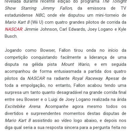
revelada durante recente edição do programa
The Tonight
Show Starring Jimmy Fallon
, da emissora de TV
estadunidense
NBC
, onde ele disputou um mini-torneio de
Mario Kart 8
(Wii U) com quatro grandes pilotos de corrida da
NASCAR
: Jimmie Johnson, Carl Edwards, Joey Logano e Kyle
Busch.
Jogando como Bowser, Fallon tirou onda no início da
competição conquistando facilmente a liderança de uma
disputa na gélida pista
Mount Wario
, e em seguida
acompanhou de forma entusiasmada a partida dos quatro
pilotos da
NASCAR
na radiante
Royal Raceway
. Apesar de
toda a empolgação, no entanto, Fallon acabou tendo uma
surpresa um tanto quanto desagradável na grande corrida final
entre seu Bowser e o Luigi de Joey Logano realizada na árida
Excitebike Arena
. Acompanhe agora mesmo todos os
divertidos e surpreendentes momentos destas disputas de
Mario Kart 8
assistindo ao vídeo logo abaixo, e depois nos
diga qual seria a sua resposta sincera para a pergunta feita no