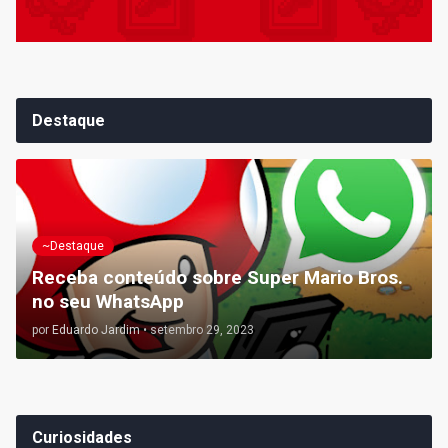
Destaque
~Destaque
Receba conteúdo sobre Super Mario Bros.
no seu WhatsApp
por
Eduardo Jardim
•
setembro 29, 2023
Curiosidades