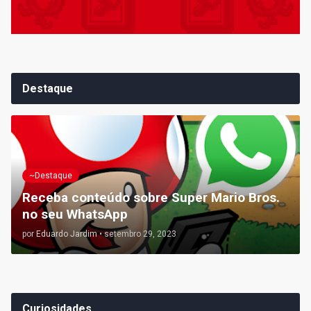
Destaque
~Destaque
Receba conteúdo sobre Super Mario Bros.
no seu WhatsApp
por
Eduardo Jardim
•
setembro 29, 2023
Curiosidades