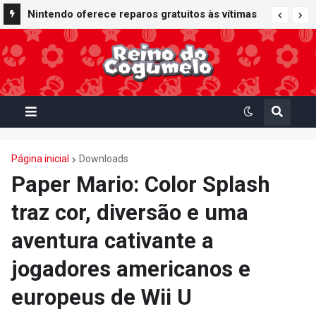
Nintendo Music recebe trilhas sonoras de
Nintendo oferece reparos gratuitos às vítimas
Virtual Boy Wario Land, Mario Clash e Mario's
do terremoto de Kumamoto e doa 50 milhões
Tennis em adição histórica ao catálogo
de ienes à Cruz Vermelha
Página inicial
Downloads
Paper Mario: Color Splash
traz cor, diversão e uma
aventura cativante a
jogadores americanos e
europeus de Wii U