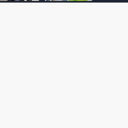
amoto incentiva
Nintendo compartilha 5
os desenvolvedores
dicas para dominar as
riarem com
quadras de tênis em
nticidade e
Mario Tennis Fever
inarem a técnica
(Switch 2)
 28, 2026
February 14, 2026
itorial #5: o app do
Nintendo dá 5 valiosas
hi para bebês Mario
dicas para triunfar na
 confusão de Ledrão
“Caça às esmeraldas”
a polícia de Isle
de Donkey Kong
ino
Bananza
mber 29, 2025
October 05, 2025