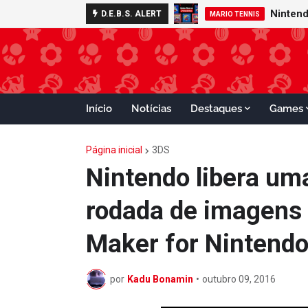
D.E.B.S. ALERT
MARIO TENNIS
Início
Notícias
Destaques
Games
Página inicial
3DS
Nintendo libera um
rodada de imagens
Maker for Nintend
por
Kadu Bonamin
•
outubro 09, 2016