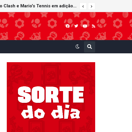
Nintendo Music recebe trilhas sonoras de Virtual Boy Wario Land, Mario Clash e Mario's Tennis em adição histórica ao catálogo