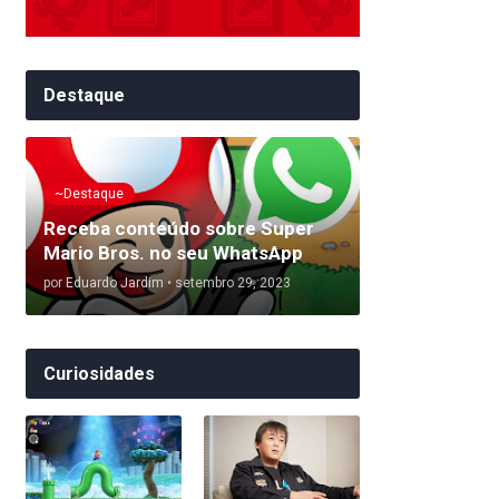
Destaque
~Destaque
Receba conteúdo sobre Super
Mario Bros. no seu WhatsApp
por
Eduardo Jardim
•
setembro 29, 2023
Curiosidades