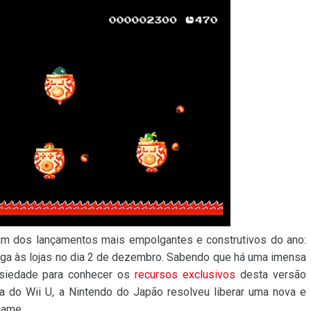
 dos lançamentos mais empolgantes e construtivos do ano:
ega às lojas no dia 2 de dezembro. Sabendo que há uma imensa
nsiedade para conhecer os
recursos exclusivos
desta versão
a do Wii U, a Nintendo do Japão resolveu liberar uma nova e
game.