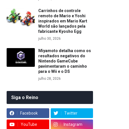
Carrinhos de controle
remoto de Mario e Yoshi
inspirados em Mario Kart
World são lançados pela
fabricante Kyosho Egg
julho 30, 2026
Miyamoto detalha como os
resultados negativos do
Nintendo GameCube
pavimentaram o caminho
para o Wii e o DS
julho 28, 2026
Siga o Reino
Facebook
Twitter
YouTube
Instagram