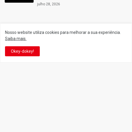
julho 28, 2026
Siga o Reino
Nosso website utiliza cookies para melhorar a sua experiência.
Saiba mais.
Facebook
Twitter
Okey-dokey!
YouTube
Instagram
Facebook