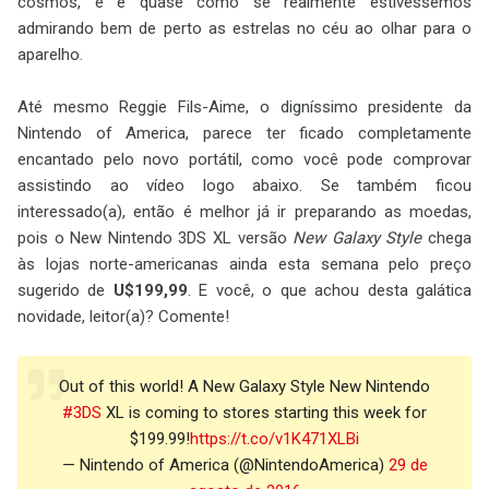
cosmos, e é quase como se realmente estivéssemos
admirando bem de perto as estrelas no céu ao olhar para o
aparelho.
Até mesmo Reggie Fils-Aime, o digníssimo presidente da
Nintendo of America, parece ter ficado completamente
encantado pelo novo portátil, como você pode comprovar
assistindo ao vídeo logo abaixo. Se também ficou
interessado(a), então é melhor já ir preparando as moedas,
pois o New Nintendo 3DS XL versão
New Galaxy Style
chega
às lojas norte-americanas ainda esta semana pelo preço
sugerido de
U$199,99
. E você, o que achou desta galática
novidade, leitor(a)? Comente!
Out of this world! A New Galaxy Style New Nintendo
#3DS
XL is coming to stores starting this week for
$199.99!
https://t.co/v1K471XLBi
— Nintendo of America (@NintendoAmerica)
29 de