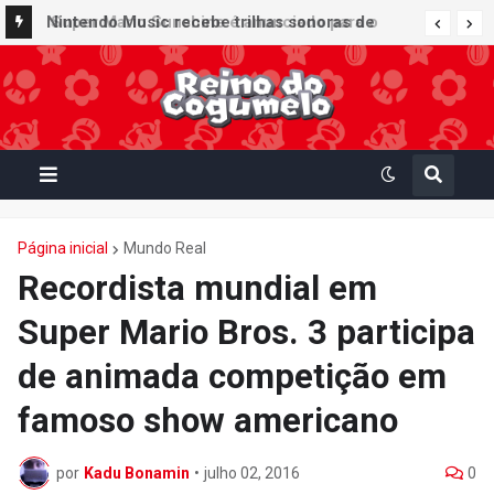
Super Mario Sunshine é anunciado para o
Nintendo Music recebe trilhas sonoras de
Nintendo GameCube - Nintendo Classics do
Virtual Boy Wario Land, Mario Clash e Mario's
Nintendo Switch Online
Tennis em adição histórica ao catálogo
Página inicial
Mundo Real
Recordista mundial em
Super Mario Bros. 3 participa
de animada competição em
famoso show americano
por
Kadu Bonamin
•
julho 02, 2016
0