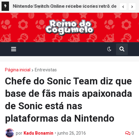
Nintendo Switch Online recebe ícones retrô de
Mario Paint (SNES) e Mario Kart: Super Circuit
(GBA)
Página inicial
Entrevistas
Chefe do Sonic Team diz que
base de fãs mais apaixonada
de Sonic está nas
plataformas da Nintendo
por
Kadu Bonamin
•
junho 26, 2016
0